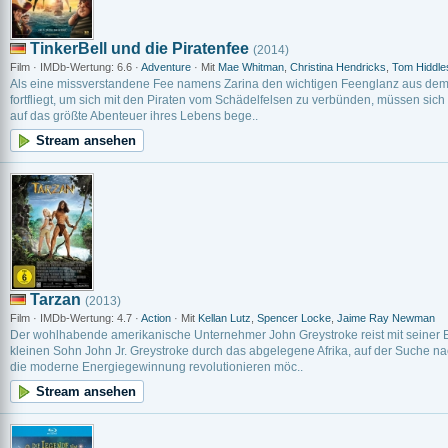
TinkerBell und die Piratenfee
(2014)
Film · IMDb-Wertung: 6.6 ·
Adventure
· Mit
Mae Whitman
,
Christina Hendricks
,
Tom Hiddle
Als eine missverstandene Fee namens Zarina den wichtigen Feenglanz aus dem T
fortfliegt, um sich mit den Piraten vom Schädelfelsen zu verbünden, müssen sich
auf das größte Abenteuer ihres Lebens bege..
Stream ansehen
Tarzan
(2013)
Film · IMDb-Wertung: 4.7 ·
Action
· Mit
Kellan Lutz
,
Spencer Locke
,
Jaime Ray Newman
Der wohlhabende amerikanische Unternehmer John Greystroke reist mit seiner 
kleinen Sohn John Jr. Greystroke durch das abgelegene Afrika, auf der Suche na
die moderne Energiegewinnung revolutionieren möc..
Stream ansehen