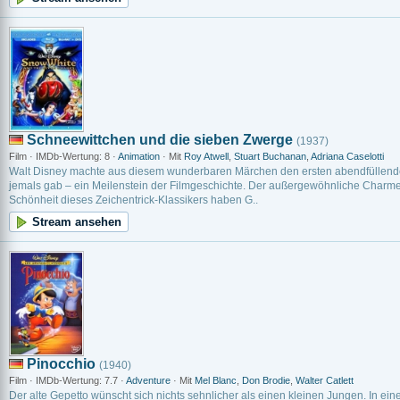
Schneewittchen und die sieben Zwerge
(1937)
Film · IMDb-Wertung: 8 ·
Animation
· Mit
Roy Atwell
,
Stuart Buchanan
,
Adriana Caselotti
Walt Disney machte aus diesem wunderbaren Märchen den ersten abendfüllenden
jemals gab – ein Meilenstein der Filmgeschichte. Der außergewöhnliche Charme
Schönheit dieses Zeichentrick-Klassikers haben G..
Stream ansehen
Pinocchio
(1940)
Film · IMDb-Wertung: 7.7 ·
Adventure
· Mit
Mel Blanc
,
Don Brodie
,
Walter Catlett
Der alte Gepetto wünscht sich nichts sehnlicher als einen kleinen Jungen. In ein