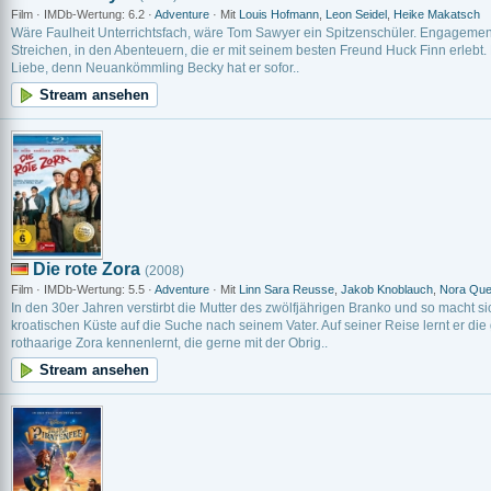
Film · IMDb-Wertung: 6.2 ·
Adventure
· Mit
Louis Hofmann
,
Leon Seidel
,
Heike Makatsch
Wäre Faulheit Unterrichtsfach, wäre Tom Sawyer ein Spitzenschüler. Engagement 
Streichen, in den Abenteuern, die er mit seinem besten Freund Huck Finn erlebt.
Liebe, denn Neuankömmling Becky hat er sofor..
Stream ansehen
Die rote Zora
(2008)
Film · IMDb-Wertung: 5.5 ·
Adventure
· Mit
Linn Sara Reusse
,
Jakob Knoblauch
,
Nora Que
In den 30er Jahren verstirbt die Mutter des zwölfjährigen Branko und so macht s
kroatischen Küste auf die Suche nach seinem Vater. Auf seiner Reise lernt er di
rothaarige Zora kennenlernt, die gerne mit der Obrig..
Stream ansehen