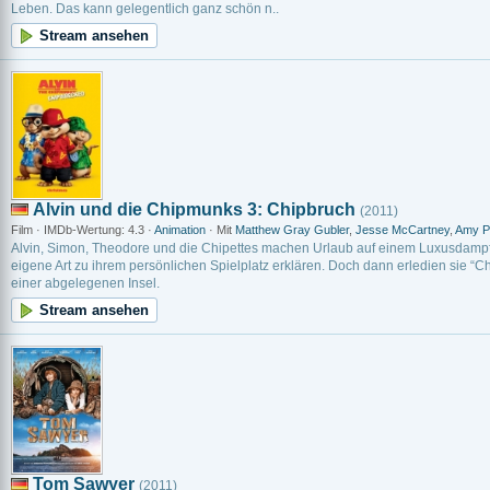
Leben. Das kann gelegentlich ganz schön n..
Stream ansehen
Alvin und die Chipmunks 3: Chipbruch
(2011)
Film · IMDb-Wertung: 4.3 ·
Animation
· Mit
Matthew Gray Gubler
,
Jesse McCartney
,
Amy P
Alvin, Simon, Theodore und die Chipettes machen Urlaub auf einem Luxusdampfe
eigene Art zu ihrem persönlichen Spielplatz erklären. Doch dann erledien sie “C
einer abgelegenen Insel.
Stream ansehen
Tom Sawyer
(2011)