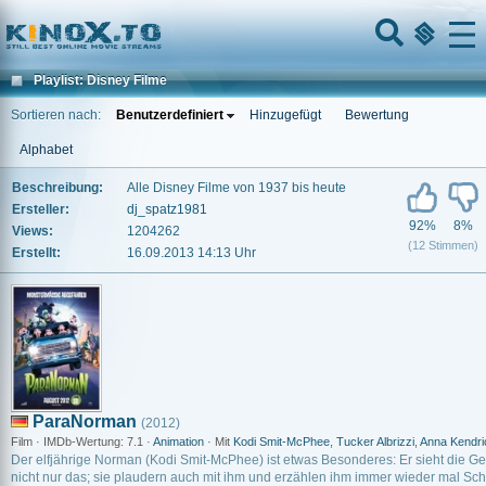
Home
Menu
Playlist: Disney Filme
Sortieren nach:
Benutzerdefiniert
Hinzugefügt
Bewertung
Alphabet
Beschreibung:
Alle Disney Filme von 1937 bis heute
Ersteller:
dj_spatz1981
92%
8%
Views:
1204262
(12 Stimmen)
Erstellt:
16.09.2013 14:13 Uhr
ParaNorman
(2012)
Film · IMDb-Wertung: 7.1 ·
Animation
· Mit
Kodi Smit-McPhee
,
Tucker Albrizzi
,
Anna Kendri
Der elfjährige Norman (Kodi Smit-McPhee) ist etwas Besonderes: Er sieht die Ge
nicht nur das; sie plaudern auch mit ihm und erzählen ihm immer wieder mal Sc