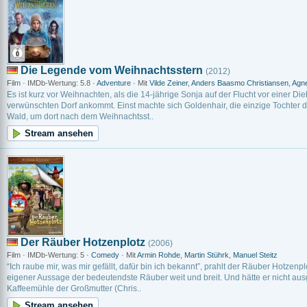
Die Legende vom Weihnachtsstern
(2012)
Film · IMDb-Wertung: 5.8 ·
Adventure
· Mit
Vilde Zeiner
,
Anders Baasmo Christiansen
,
Agne
Es ist kurz vor Weihnachten, als die 14-jährige Sonja auf der Flucht vor einer D
verwünschten Dorf ankommt. Einst machte sich Goldenhair, die einzige Tochter d
Wald, um dort nach dem Weihnachtsst..
Stream ansehen
Der Räuber Hotzenplotz
(2006)
Film · IMDb-Wertung: 5 ·
Comedy
· Mit
Armin Rohde
,
Martin Stührk
,
Manuel Steitz
“Ich raube mir, was mir gefällt, dafür bin ich bekannt”, prahlt der Räuber Hotzenp
eigener Aussage der bedeutendste Räuber weit und breit. Und hätte er nicht aus
Kaffeemühle der Großmutter (Chris..
Stream ansehen