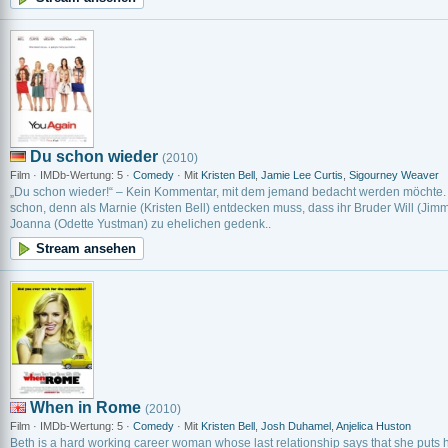
Du schon wieder
(2010)
Film · IMDb-Wertung: 5 ·
Comedy
· Mit
Kristen Bell
,
Jamie Lee Curtis
,
Sigourney Weaver
„Du schon wieder!“ – Kein Kommentar, mit dem jemand bedacht werden möchte. A
schon, denn als Marnie (Kristen Bell) entdecken muss, dass ihr Bruder Will (Ji
Joanna (Odette Yustman) zu ehelichen gedenk..
Stream ansehen
When in Rome
(2010)
Film · IMDb-Wertung: 5 ·
Comedy
· Mit
Kristen Bell
,
Josh Duhamel
,
Anjelica Huston
Beth is a hard working career woman whose last relationship says that she puts 