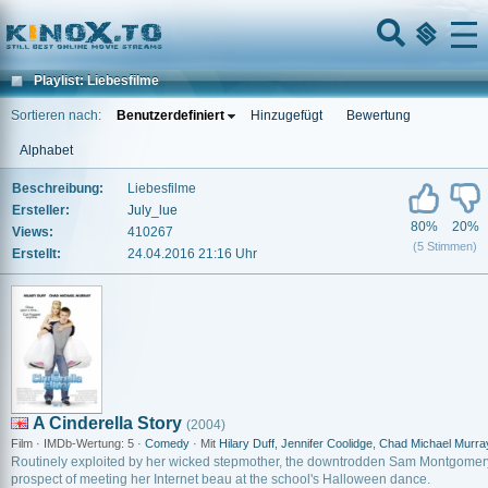
Home
Menu
Playlist: Liebesfilme
Sortieren nach:
Benutzerdefiniert
Hinzugefügt
Bewertung
Alphabet
Beschreibung:
Liebesfilme
Ersteller:
July_lue
80%
20%
Views:
410267
(5 Stimmen)
Erstellt:
24.04.2016 21:16 Uhr
A Cinderella Story
(2004)
Film · IMDb-Wertung: 5 ·
Comedy
· Mit
Hilary Duff
,
Jennifer Coolidge
,
Chad Michael Murra
Routinely exploited by her wicked stepmother, the downtrodden Sam Montgomery 
prospect of meeting her Internet beau at the school's Halloween dance.