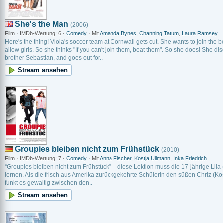
She's the Man
(2006)
Film · IMDb-Wertung: 6 ·
Comedy
· Mit
Amanda Bynes
,
Channing Tatum
,
Laura Ramsey
Here's the thing! Viola's soccer team at Cornwall gets cut. She wants to join the 
allow girls. So she thinks "If you can't join them, beat them". So she does! She di
brother Sebastian, and goes out for..
Stream ansehen
Groupies bleiben nicht zum Frühstück
(2010)
Film · IMDb-Wertung: 7 ·
Comedy
· Mit
Anna Fischer
,
Kostja Ullmann
,
Inka Friedrich
“Groupies bleiben nicht zum Frühstück” – diese Lektion muss die 17-jährige Lila 
lernen. Als die frisch aus Amerika zurückgekehrte Schülerin den süßen Chriz (Ko
funkt es gewaltig zwischen den..
Stream ansehen