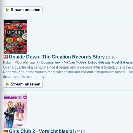
Stream ansehen
Upside Down: The Creation Records Story
(2010)
Doku · IMDb-Wertung: 7 ·
Documentary
· Mit
Alan McGee
,
Bobby Gillespie
,
Noel Gallaghe
Over a quarter of a century since it began and a decade after it folded, this is the 
Records, one of the world's most successful and colorful independent labels. This i
dream and its accompanyin..
Stream ansehen
Girls Club 2 - Vorsicht bissig!
(2011)