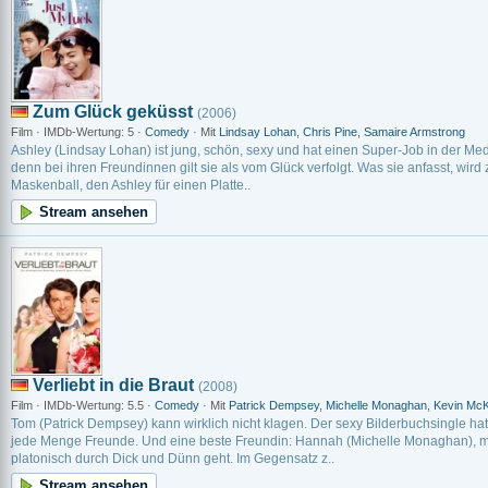
Zum Glück geküsst
(2006)
Film · IMDb-Wertung: 5 ·
Comedy
· Mit
Lindsay Lohan
,
Chris Pine
,
Samaire Armstrong
Ashley (Lindsay Lohan) ist jung, schön, sexy und hat einen Super-Job in der M
denn bei ihren Freundinnen gilt sie als vom Glück verfolgt. Was sie anfasst, wird
Maskenball, den Ashley für einen Platte..
Stream ansehen
Verliebt in die Braut
(2008)
Film · IMDb-Wertung: 5.5 ·
Comedy
· Mit
Patrick Dempsey
,
Michelle Monaghan
,
Kevin McK
Tom (Patrick Dempsey) kann wirklich nicht klagen. Der sexy Bilderbuchsingle hat 
jede Menge Freunde. Und eine beste Freundin: Hannah (Michelle Monaghan), mit
platonisch durch Dick und Dünn geht. Im Gegensatz z..
Stream ansehen