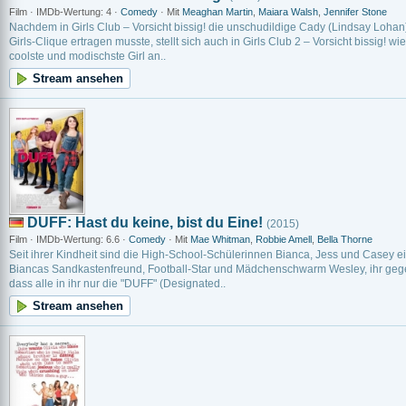
Film · IMDb-Wertung: 4 ·
Comedy
· Mit
Meaghan Martin
,
Maiara Walsh
,
Jennifer Stone
Nachdem in Girls Club – Vorsicht bissig! die unschudildige Cady (Lindsay Lohan)
Girls-Clique ertragen musste, stellt sich auch in Girls Club 2 – Vorsicht bissig! wi
coolste und modischste Girl an..
Stream ansehen
DUFF: Hast du keine, bist du Eine!
(2015)
Film · IMDb-Wertung: 6.6 ·
Comedy
· Mit
Mae Whitman
,
Robbie Amell
,
Bella Thorne
Seit ihrer Kindheit sind die High-School-Schülerinnen Bianca, Jess und Casey e
Biancas Sandkastenfreund, Football-Star und Mädchenschwarm Wesley, ihr gege
dass alle in ihr nur die "DUFF" (Designated..
Stream ansehen