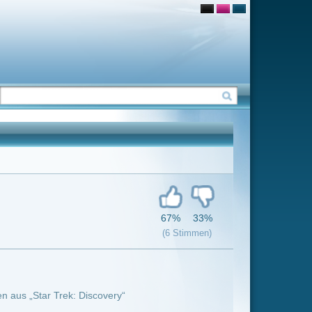
67%
33%
(6 Stimmen)
“