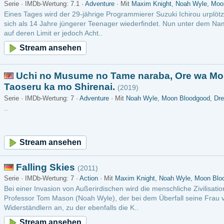
Wertung: 7 ·
Adventure
· Mit
Noah Wyle
,
Moon Bloodgood
,
Drew Roy
m ansehen
g Skies
(2011)
Wertung: 7 ·
Action
· Mit
Maxim Knight
,
Noah Wyle
,
Moon Bloodgood
vasion von Außerirdischen wird die menschliche Zivilisation weitgehend ausgelöscht. 
m Mason (Noah Wyle), der bei dem Überfall seine Frau verloren hat, führt eine Grup
n an, zu der ebenfalls die K..
m ansehen
m
(2011)
Wertung: 7.6 ·
Drama
· Mit
David Giuntoli
,
Russell Hornsby
,
Bitsie Tulloch
on Detective Nick Burkhardt (David Guintoli) als Mordermittler in Portland, Oregon, ni
Wendung. Er sieht in Visionen immer mehr Dinge, die er sich nicht erklären kann: ein
 Frau, die sich plötzlich in ein Mo..
m ansehen
m
(2011)
Wertung: 7.6 ·
Drama
· Mit
David Giuntoli
,
Russell Hornsby
,
Bitsie Tulloch
ut the fairy tales that you have heard before bedtime comes to life when Detective N