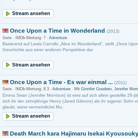
Upon a Time in Wonderland
(2013)
Wertung: 7 ·
Adventure
f Lewis Carrolls „Alice im Wunderland“, stellt „Once Upon a Time in Wonderland“ di
us einer anderen Perspektive dar.
m ansehen
pon a Time - Es war einmal ...
(2011)
Wertung: 8.3 ·
Adventure
· Mit
Ginnifer Goodwin
,
Jennifer Morrison
,
Lana Parrilla
ennifer Morrison) ist eine auf sich allein gestellte 28-jährige Frau, deren Leben sich
 zehnjährige Henry (Jared Gilmore) als ihr eigener Sohn vorstellt. Henry benötigt Emma
 vermeintliche Mu..
m ansehen
 March kara Hajimaru Isekai Kyousoukyoku
(2018)
Wertung: 7.1 ·
Adventure
· Mit
Maxim Knight
,
Noah Wyle
,
Moon Bloodgood
wird der 29-jährige Programmierer Suzuki Ichirou urplötzlich in ein Fantasy-RPG vers
Jahre jüngerer Teenager wiederfindet. Nun unter dem Namen Satou, besitzt er unglaub
it er jedoch Acht..
m ansehen
no Musume no Tame naraba, Ore wa Moshi ka Shitara Mao
ka mo Shirenai.
(2019)