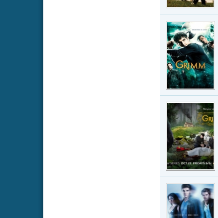
(David Giunto
couldn't exp
Strea
The T
Serie · IMDb-
Das Konzept 
Jahren basi
aus allen mö
Strea
Super
Serie · IMDb-
Die beiden B
durch die US
Kampf gegen
Strea
Seiten:
1
2
3
4
Kommentare (0)