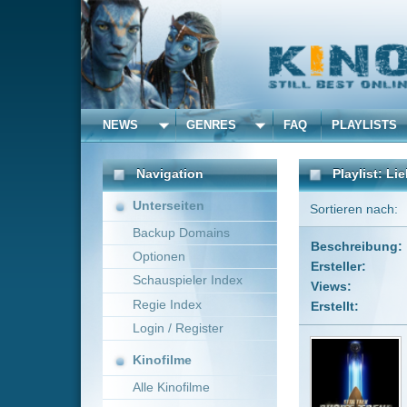
NEWS
GENRES
FAQ
PLAYLISTS
ALLE
Navigation
Playlist: Lieblingsserien
Unterseiten
Sortieren nach:
Benutzerdef
Backup Domains
Beschreibung:
Meine aller
Optionen
Ersteller:
JasseJailba
Schauspieler Index
Views:
266949
Regie Index
Erstellt:
18.04.201
Login / Register
Star T
Kinofilme
Serie · IMDb-
Die Kurzfilm
Alle Kinofilme
schlaglichtart
Filme
Alle Filme
Strea
Beliebte