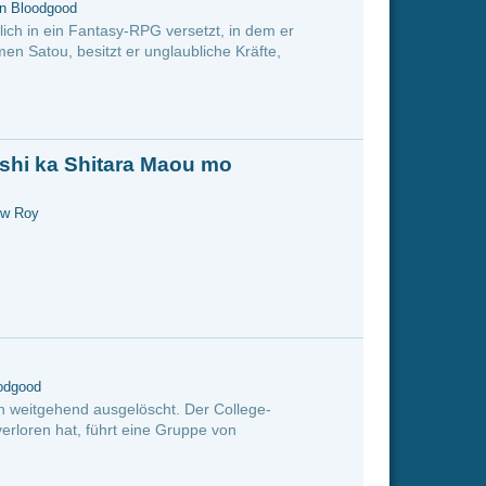
Der College-
pe von
mmt eine
e
ick Burhardt