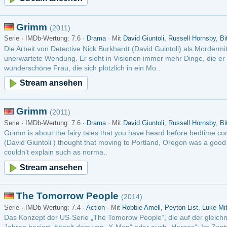
li ) thought that moving to Portland, Oregon was a good idea. It was until he started
lain such as norma..
m ansehen
omorrow People
(2014)
Wertung: 7.4 ·
Action
· Mit
Robbie Amell
,
Peyton List
,
Luke Mitchell
der US-Serie „The Tomorow People“, die auf der gleichnamigen britischen Serie aus
ert, ähnelt dem von „X-Men“ oder auch „Heroes“: Im Zentrum der Handlung stehen 
glichen Ländern, wel..
m ansehen
natural
(2005)
Wertung: 8.6 ·
Drama
· Mit
Jared Padalecki
,
Jensen Ackles
,
Jim Beaver
rüder Dean (Jensen Ackles) und Sam Winchester (Jared Padalecki) sind Geisterjäger.
A auf der Spur von übernatürlichen Ereignissen und suchen ihren verschollenen Vate
 übernatürliche Wesen..
m ansehen
weiter
letzte