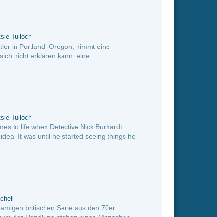
 seeing things he
 den 70er
junge Menschen
 Sie reisen
r, der ihnen den