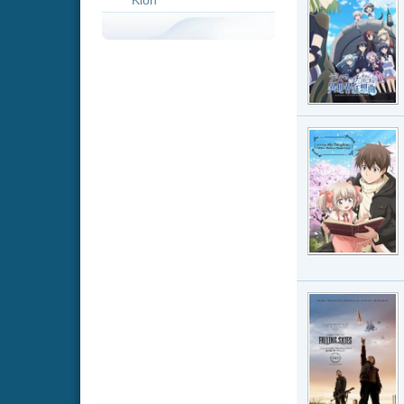
Serie · IMDb-
..
Strea
Fallin
Serie · IMDb-
Bei einer In
Professor To
Widerständler
Strea
Grim
Serie · IMDb-
Die Arbeit v
unerwartete 
wunderschöne
Strea
Grim
Serie · IMDb-
Grimm is abo