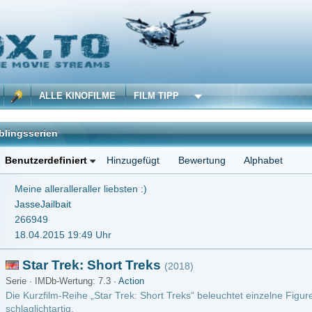
 KINOFILME
FILM TIPP
iniert
Hinzugefügt
Bewertung
Alphabet
alleraller liebsten :)
it
5 19:49 Uhr
rek: Short Treks
(2018)
Wertung: 7.3 ·
Action
-Reihe „Star Trek: Short Treks“ beleuchtet einzelne Figuren aus „Star Trek: Discovery
ig.
m ansehen