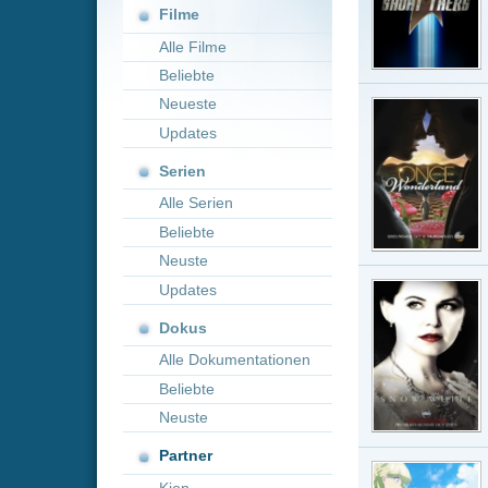
Neueste
Once 
Updates
Serie · IMDb-
Basierend au
Serien
Geschichte a
Alle Serien
Strea
Beliebte
Neuste
Once U
Updates
Serie · IMDb-
Dokus
Emma Swan (J
sich ihr der
Alle Dokumentationen
glaubt, seine
Beliebte
Strea
Neuste
Partner
Death
Kion
Serie · IMDb-
Eines Tages 
sich als 14 
auf deren Lim
Strea
Uchi 
Taoseru 