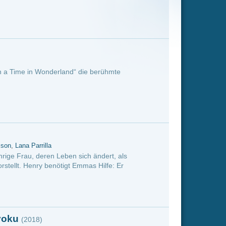
e berühmte
 ändert, als
s Hilfe: Er
etzt, in dem er
liche Kräfte,
u mo