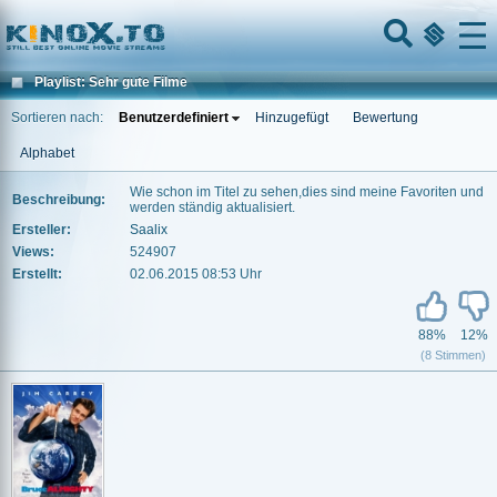
Home
Menu
Playlist: Sehr gute Filme
Sortieren nach:
Benutzerdefiniert
Hinzugefügt
Bewertung
Alphabet
Wie schon im Titel zu sehen,dies sind meine Favoriten und
Beschreibung:
werden ständig aktualisiert.
Ersteller:
Saalix
Views:
524907
Erstellt:
02.06.2015 08:53 Uhr
88%
12%
(8 Stimmen)