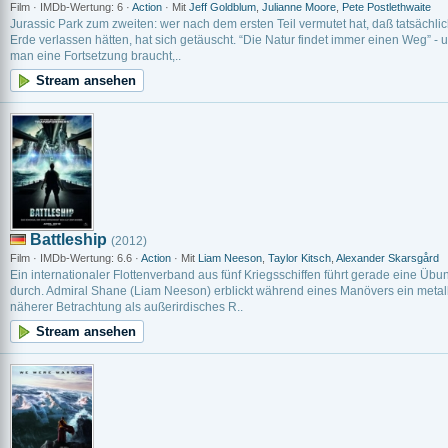
Film · IMDb-Wertung: 6 ·
Action
· Mit
Jeff Goldblum
,
Julianne Moore
,
Pete Postlethwaite
Jurassic Park zum zweiten: wer nach dem ersten Teil vermutet hat, daß tatsächlich
Erde verlassen hätten, hat sich getäuscht. “Die Natur findet immer einen Weg” 
man eine Fortsetzung braucht,..
Stream ansehen
Battleship
(2012)
Film · IMDb-Wertung: 6.6 ·
Action
· Mit
Liam Neeson
,
Taylor Kitsch
,
Alexander Skarsgård
Ein internationaler Flottenverband aus fünf Kriegsschiffen führt gerade eine Üb
durch. Admiral Shane (Liam Neeson) erblickt während eines Manövers ein metall
näherer Betrachtung als außerirdisches R..
Stream ansehen