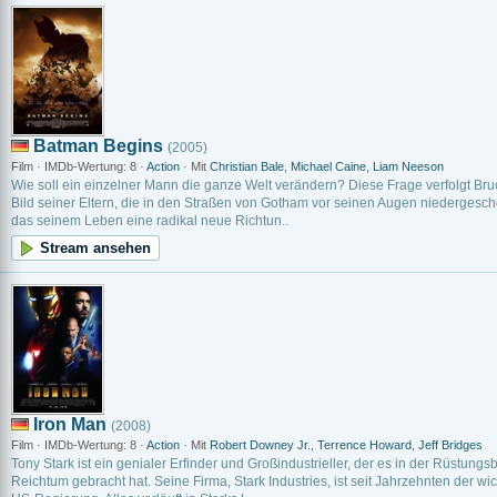
Batman Begins
(2005)
Film · IMDb-Wertung: 8 ·
Action
· Mit
Christian Bale
,
Michael Caine
,
Liam Neeson
Wie soll ein einzelner Mann die ganze Welt verändern? Diese Frage verfolgt B
Bild seiner Eltern, die in den Straßen von Gotham vor seinen Augen niedergesch
das seinem Leben eine radikal neue Richtun..
Stream ansehen
Iron Man
(2008)
Film · IMDb-Wertung: 8 ·
Action
· Mit
Robert Downey Jr.
,
Terrence Howard
,
Jeff Bridges
Tony Stark ist ein genialer Erfinder und Großindustrieller, der es in der Rüstu
Reichtum gebracht hat. Seine Firma, Stark Industries, ist seit Jahrzehnten der wic