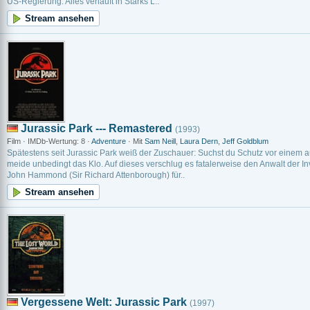
US-Regierung. Alles verläuft in Starks L..
Stream ansehen
Jurassic Park --- Remastered
(1993)
Film · IMDb-Wertung: 8 ·
Adventure
· Mit
Sam Neill
,
Laura Dern
,
Jeff Goldblum
Spätestens seit Jurassic Park weiß der Zuschauer: Suchst du Schutz vor eine
meide unbedingt das Klo. Auf dieses verschlug es fatalerweise den Anwalt der Inv
John Hammond (Sir Richard Attenborough) für..
Stream ansehen
Vergessene Welt: Jurassic Park
(1997)