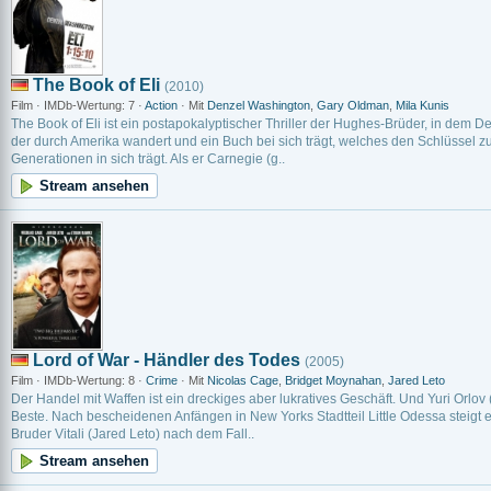
The Book of Eli
(2010)
Film · IMDb-Wertung: 7 ·
Action
· Mit
Denzel Washington
,
Gary Oldman
,
Mila Kunis
The Book of Eli ist ein postapokalyptischer Thriller der Hughes-Brüder, in dem De
der durch Amerika wandert und ein Buch bei sich trägt, welches den Schlüssel 
Generationen in sich trägt. Als er Carnegie (g..
Stream ansehen
Lord of War - Händler des Todes
(2005)
Film · IMDb-Wertung: 8 ·
Crime
· Mit
Nicolas Cage
,
Bridget Moynahan
,
Jared Leto
Der Handel mit Waffen ist ein dreckiges aber lukratives Geschäft. Und Yuri Orlov 
Beste. Nach bescheidenen Anfängen in New Yorks Stadtteil Little Odessa steigt
Bruder Vitali (Jared Leto) nach dem Fall..
Stream ansehen