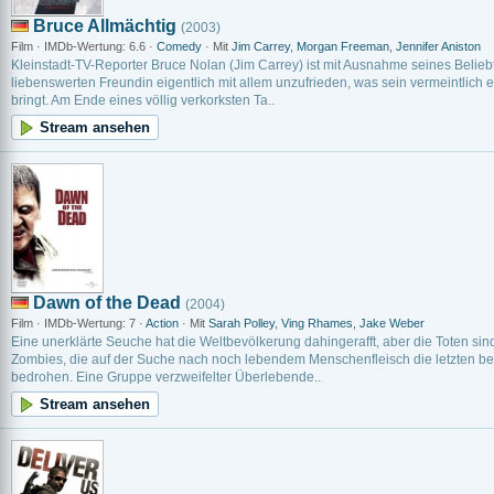
Bruce Allmächtig
(2003)
Film · IMDb-Wertung: 6.6 ·
Comedy
· Mit
Jim Carrey
,
Morgan Freeman
,
Jennifer Aniston
Kleinstadt-TV-Reporter Bruce Nolan (Jim Carrey) ist mit Ausnahme seines Belieb
liebenswerten Freundin eigentlich mit allem unzufrieden, was sein vermeintlich 
bringt. Am Ende eines völlig verkorksten Ta..
Stream ansehen
Dawn of the Dead
(2004)
Film · IMDb-Wertung: 7 ·
Action
· Mit
Sarah Polley
,
Ving Rhames
,
Jake Weber
Eine unerklärte Seuche hat die Weltbevölkerung dahingerafft, aber die Toten sind 
Zombies, die auf der Suche nach noch lebendem Menschenfleisch die letzten
bedrohen. Eine Gruppe verzweifelter Überlebende..
Stream ansehen