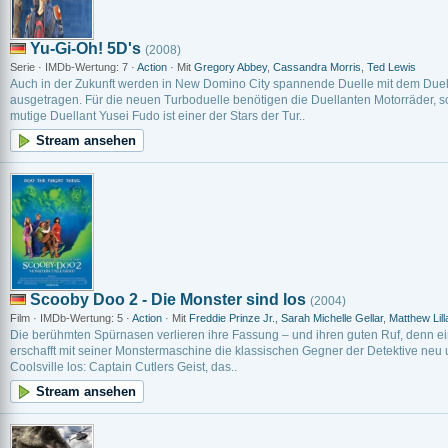
Yu-Gi-Oh! 5D's
(2008)
Serie · IMDb-Wertung: 7 ·
Action
· Mit
Gregory Abbey
,
Cassandra Morris
,
Ted Lewis
Auch in der Zukunft werden in New Domino City spannende Duelle mit dem Duel
ausgetragen. Für die neuen Turboduelle benötigen die Duellanten Motorräder,
mutige Duellant Yusei Fudo ist einer der Stars der Tur..
Stream ansehen
Scooby Doo 2 - Die Monster sind los
(2004)
Film · IMDb-Wertung: 5 ·
Action
· Mit
Freddie Prinze Jr.
,
Sarah Michelle Gellar
,
Matthew Lill
Die berühmten Spürnasen verlieren ihre Fassung – und ihren guten Ruf, denn e
erschafft mit seiner Monstermaschine die klassischen Gegner der Detektive neu un
Coolsville los: Captain Cutlers Geist, das..
Stream ansehen