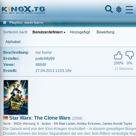
Home
Menu
Playlist: mein horro
Sortieren nach:
Benutzerdefiniert
Hinzugefügt
Bewertung
Alphabet
Beschreibung:
nur horror
Ersteller:
justinh8y99
100%
0%
Views:
88848
(1 Stimmen)
Erstellt:
27.04.2013 13:01 Uhr
Star Wars: The Clone Wars
(2008)
Serie · IMDb-Wertung: 6 ·
Action
· Mit
Matt Lanter
,
Ashley Eckstein
,
James Arnold Taylor
Die Galaxis wird von den Klon-Kriegen erschüttert – in diesem gewaltigen Bürge
Droiden-Armeen der bösen Separatisten die von den Jedi-Rittern verteidigte Repu