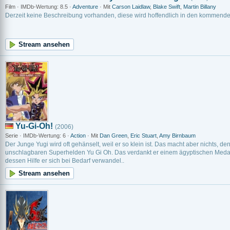
Film · IMDb-Wertung: 8.5 ·
Adventure
· Mit
Carson Laidlaw
,
Blake Swift
,
Martin Billany
Derzeit keine Beschreibung vorhanden, diese wird hoffendlich in den kommend
Stream ansehen
Yu-Gi-Oh!
(2006)
Serie · IMDb-Wertung: 6 ·
Action
· Mit
Dan Green
,
Eric Stuart
,
Amy Birnbaum
Der Junge Yugi wird oft gehänselt, weil er so klein ist. Das macht aber nichts, d
unschlagbaren Superhelden Yu Gi Oh. Das verdankt er einem ägyptischen Medail
dessen Hilfe er sich bei Bedarf verwandel..
Stream ansehen