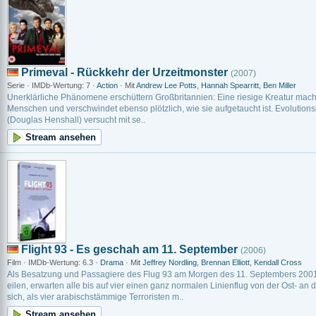
Primeval - Rückkehr der Urzeitmonster
(2007)
Serie · IMDb-Wertung: 7 ·
Action
· Mit
Andrew Lee Potts
,
Hannah Spearritt
,
Ben Miller
Unerklärliche Phänomene erschüttern Großbritannien: Eine riesige Kreatur mach
Menschen und verschwindet ebenso plötzlich, wie sie aufgetaucht ist. Evolutions
(Douglas Henshall) versucht mit se..
Stream ansehen
Flight 93 - Es geschah am 11. September
(2006)
Film · IMDb-Wertung: 6.3 ·
Drama
· Mit
Jeffrey Nordling
,
Brennan Elliott
,
Kendall Cross
Als Besatzung und Passagiere des Flug 93 am Morgen des 11. Septembers 200
eilen, erwarten alle bis auf vier einen ganz normalen Linienflug von der Ost- an 
sich, als vier arabischstämmige Terroristen m..
Stream ansehen