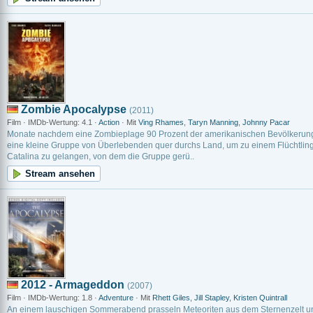
Zombie Apocalypse
(2011)
Film · IMDb-Wertung: 4.1 ·
Action
· Mit
Ving Rhames
,
Taryn Manning
,
Johnny Pacar
Monate nachdem eine Zombieplage 90 Prozent der amerikanischen Bevölkerung 
eine kleine Gruppe von Überlebenden quer durchs Land, um zu einem Flüchtlings
Catalina zu gelangen, von dem die Gruppe gerü..
Stream ansehen
2012 - Armageddon
(2007)
Film · IMDb-Wertung: 1.8 ·
Adventure
· Mit
Rhett Giles
,
Jill Stapley
,
Kristen Quintrall
An einem lauschigen Sommerabend prasseln Meteoriten aus dem Sternenzelt un