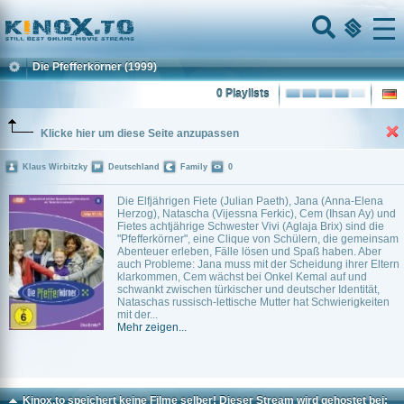
Home
Menu
Die Pfefferkörner
(1999)
0 Playlists
Klicke hier um diese Seite anzupassen
Klaus Wirbitzky
Deutschland
Family
0
Die Elfjährigen Fiete (Julian Paeth), Jana (Anna-Elena
Herzog), Natascha (Vijessna Ferkic), Cem (Ihsan Ay) und
Fietes achtjährige Schwester Vivi (Aglaja Brix) sind die
"Pfefferkörner", eine Clique von Schülern, die gemeinsam
Abenteuer erleben, Fälle lösen und Spaß haben. Aber
auch Probleme: Jana muss mit der Scheidung ihrer Eltern
klarkommen, Cem wächst bei Onkel Kemal auf und
schwankt zwischen türkischer und deutscher Identität,
Nataschas russisch-lettische Mutter hat Schwierigkeiten
mit der...
Mehr zeigen...
Kinox.to speichert
keine
Filme selber! Dieser Stream wird gehostet bei: