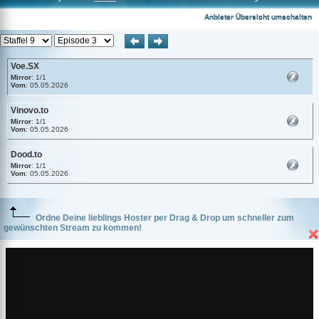
Voe.SX
Anbieter Übersicht umschalten
Voe.SX
Mirror
: 1/1
Vom
: 05.05.2026
Vinovo.to
Mirror
: 1/1
Vom
: 05.05.2026
Dood.to
Mirror
: 1/1
Vom
: 05.05.2026
Ordne Deine lieblings Hoster per Drag & Drop um schneller zum
gewünschten Stream zu kommen!