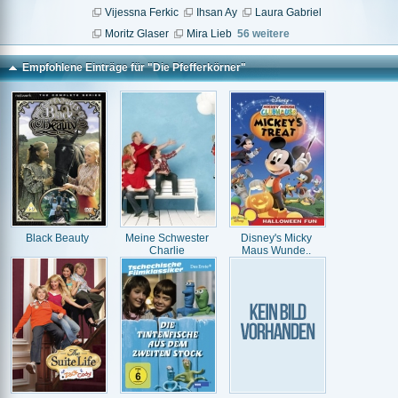
Vijessna Ferkic
Ihsan Ay
Laura Gabriel
Moritz Glaser
Mira Lieb
56 weitere
Empfohlene Einträge für "Die Pfefferkörner"
Black Beauty
Meine Schwester
Disney's Micky
Charlie
Maus Wunde..