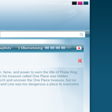
title of Pirate King.
ece was hidden
ece treasure, but no
s a place to overcome.
ter Übersicht umschalten