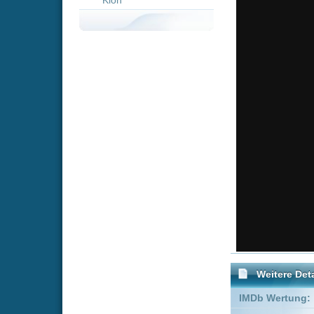
Weitere Details
IMDb Wertung:
Genre:
Action
Schauspieler:
Mayumi T
Ikue Oota
Empfohlene Einträge für 