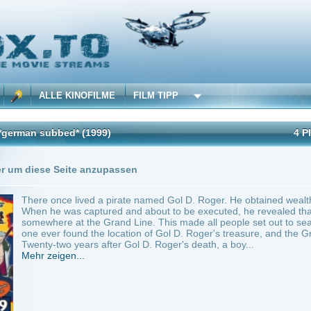
 KINOFILME
FILM TIPP
bed*
(1999)
4 Playlists
1 Übersetzung
Seite anzupassen
e lived a pirate named Gol D. Roger. He obtained wealth, fame, and power to earn the 
was captured and about to be executed, he revealed that his treasure called One Pi
e at the Grand Line. This made all people set out to search and uncover the One Pi
found the location of Gol D. Roger's treasure, and the Grand Line was too dangerou
o years after Gol D. Roger's death, a boy...
en...
an
~ 22 min.
Action
0
ilme selber! Dieser Stream wird gehostet bei:
Voe.SX
Anbie