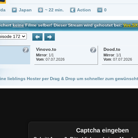
Vinovo.to
Dood.to
Mirror
: 1/1
Mirror
: 1/1
Vom
: 07.07.2026
Vom
: 07.07.2026
 Hoster per Drag & Drop um schneller zum gewünschten Stream zu kommen!