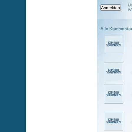
die laden n
bei socksha
saad133
ladet ihr di
SonPanaj