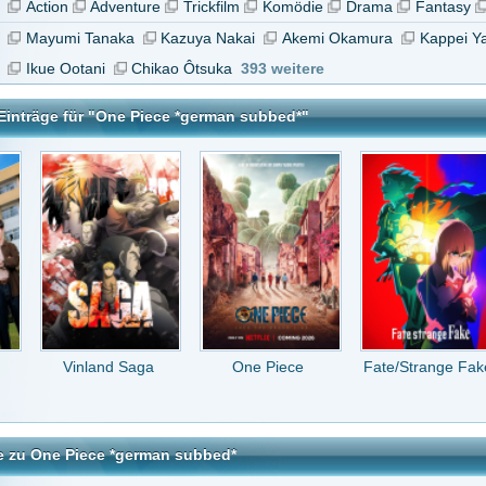
and Saga
One Piece
Fate/Strange Fake
From
Overshadowed to
Over..
e *german subbed*
tar abzugeben melde Dich bitte zuerst an.
in Konto bei uns hast, kannst Du Dich hier
registrieren
.
tte alle One Piece Ger Sub Folgen uppen und wenn es geht auch alle Filme hoffe auf s
UPPERN
vor 15 Jahren
sin down von sockshare bitte um neuen upload
or 15 Jahren
lgen sind leider down :( Könntet ihr sie wieder in der gleichen tollen quali auf socks
laden?
or 15 Jahren