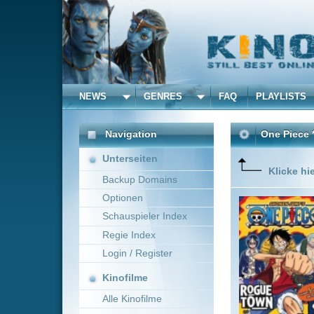
NEWS
GENRES
FAQ
PLAYLISTS
ALLE
Navigation
One Piece *german sub
Unterseiten
Klicke hier um diese 
Backup Domains
Optionen
There onc
When he 
Schauspieler Index
somewher
Regie Index
one ever 
Twenty-tw
Login / Register
Mehr zeig
Kinofilme
Alle Kinofilme
Filme
Kônosuke Uda
Jap
Alle Filme
Beliebte
Kinox.to speichert
keine
F