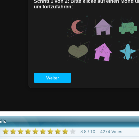
8.8 / 10 :: 4274 Votes
Adventure
Trickfilm
Komödie
Drama
Fantasy
Romance
anaka
Kazuya Nakai
Akemi Okamura
Kappei Yamaguchi
Mahito Ôba
ni
Chikao Ôtsuka
393 weitere
"One Piece *german subbed*"