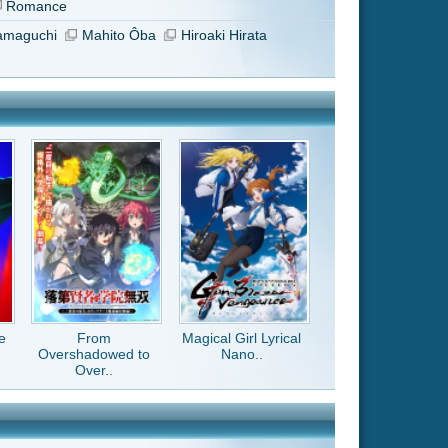
Magical Girl Lyrical
Nano..
chnelle reation
hare oderso