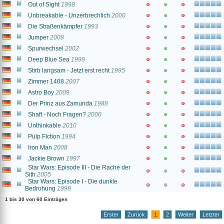
Out of Sight
1998
Unbreakable - Unzerbrechlich
2000
Die Straßenkämpfer
1993
Jumper
2008
Spurwechsel
2002
Deep Blue Sea
1999
Stirb langsam - Jetzt erst recht
1995
Zimmer 1408
2007
Astro Boy
2009
Der Prinz aus Zamunda
1988
Shaft - Noch Fragen?
2000
Unthinkable
2010
Pulp Fiction
1994
Iron Man
2008
Jackie Brown
1997
Star Wars: Episode III - Die Rache der
Sith
2005
Star Wars: Episode I - Die dunkle
Bedrohung
1999
1 bis 30 von 60 Einträgen
Erster
Zurück
1
2
Weiter
Letzter