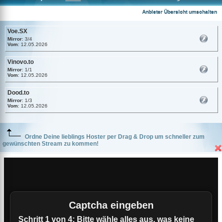
Voe.SX
Anbieter Übersicht umschalten
Voe.SX
Mirror
: 3/4
Vom
: 12.05.2026
Vinovo.to
Mirror
: 1/1
Vom
: 12.05.2026
Dood.to
Mirror
: 1/3
Vom
: 12.05.2026
Ordne Deine lieblings Hoster per Drag & Drop um schneller zum
gewünschten Stream zu kommen!