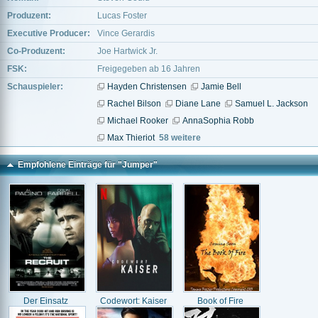
Produzent:
Lucas Foster
Executive Producer:
Vince Gerardis
Co-Produzent:
Joe Hartwick Jr.
FSK:
Freigegeben ab 16 Jahren
Schauspieler:
Hayden Christensen
Jamie Bell
Rachel Bilson
Diane Lane
Samuel L. Jackson
Michael Rooker
AnnaSophia Robb
Max Thieriot
58 weitere
Empfohlene Einträge für "Jumper"
Der Einsatz
Codewort: Kaiser
Book of Fire