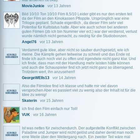
Mal ansehen ist okay.
MovieJunkie
vor 13 Jahren
Bild 10/10 Ton 10/10 Film 8,5/10 Leider gibt es nur den ersten teil
da der Film an den Kinokassen Pfloppte. Ursprünglich war eine
Trilogie geplant. Schade eigentlich , da dieser Film sehr viel
Potential für Kultstatus hatte. Aber wie auch schon bei anderen
guten Filmen (zb ich bin Nummer vier ect.) war der verdienst, verlust
wurde nämlich nicht gemacht, zu niedrig für die Studiobonzen.
Angel76
vor 13 Jahren
Verdammt gute Idee, aber nicht so sauber durchgesetzt, wie ich
meine. Die Kämpfe gehen teilweise zu schnell und das Ende ist
finde ich auch noch viel zu offen und irgendwie nicht ganz klar. Und
ich finde, dass man mit der Handlung mehr leisten hätte können
und auch die Schauspieler find ich jetzt nicht ganz so überragend.
Trotzdem wert, ihn anzusehen!!
GeorgeWElls13
vor 14 Jahren
Also die Filmidee find ich klasse und hatte mir viel davon
versprochen Aber es passiert viel zu wenig also der Inhalt ist für die
Idee zu wenig!
Skaterin
vor 15 Jahren
ich find den Film einfach nur Toll!
VUK
vor 16 Jahren
Ist was nettes für zwischendurch. Der aufgestellte Konflikt zwischen
Paladine und Jumper wird nicht gelöst und daher denkt man noch
eine Weile über den Weitergang nach. Ein zweiter Teil wäre mal