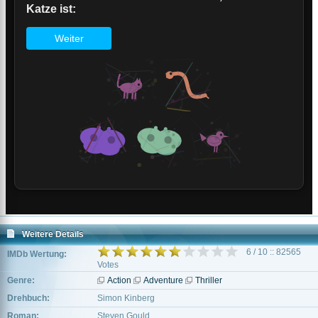
Weitere Details
6 / 10 :: 82565
IMDb Wertung:
Votes
Genre:
Action
Adventure
Thriller
Drehbuch:
Simon Kinberg
Roman:
Steven Gould