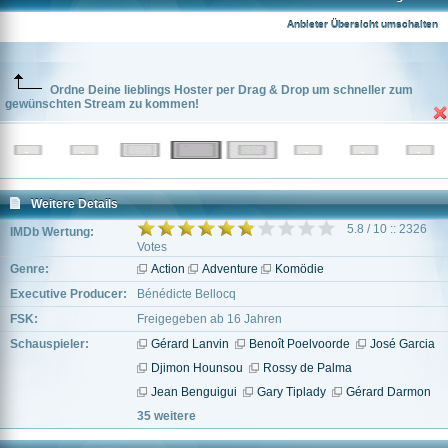
Anbieter Übersicht umschalten
Ordne Deine lieblings Hoster per Drag & Drop um schneller zum
gewünschten Stream zu kommen!
Weitere Details
5.8 / 10 :: 2326
IMDb Wertung:
Votes
Genre:
Action
Adventure
Komödie
Executive Producer:
Bénédicte Bellocq
FSK:
Freigegeben ab 16 Jahren
Schauspieler:
Gérard Lanvin
Benoît Poelvoorde
José Garcia
Djimon Hounsou
Rossy de Palma
Jean Benguigui
Gary Tiplady
Gérard Darmon
35 weitere