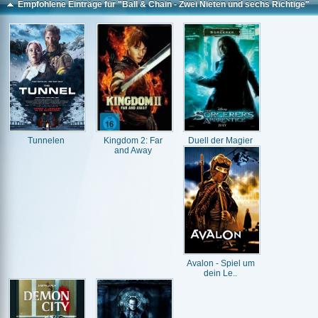
Empfohlene Einträge für "Ball & Chain - Zwei Nieten und sechs Richtige"
Tunnelen
Kingdom 2: Far
Duell der Magier
and Away
Avalon - Spiel um
dein Le..