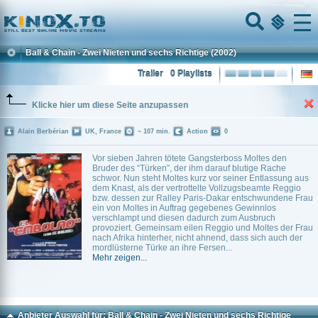
Home
Menu
Ball & Chain - Zwei Nieten und sechs Richtige
(2002)
Trailer
0 Playlists
Klicke hier um diese Seite anzupassen
Alain Berbérian
UK, France
~ 107 min.
Action
0
Vor sieben Jahren tötete Gangsterboss Moltes den
Bruder des “Türken”, der ihm darauf blutige Rache
schwor. Nun steht Moltes kurz vor seiner Entlassung aus
dem Knast, als der vertrottelte Vollzugsbeamte Reggio
bzw. dessen zur Ralley Paris-Dakar entschwundene Frau
ein von Moltes in Auftrag gegebenes Gewinnlos
verschlampt und diesen dadurch zum Ausbruch
provoziert. Gemeinsam eilen Reggio und Moltes der Frau
nach Afrika hinterher, nicht ahnend, dass sich auch der
mordlüsterne Türke an ihre Fersen...
Mehr zeigen...
Anbieter Auswahl für: Ball & Chain - Zwei Nieten und sechs Richtige