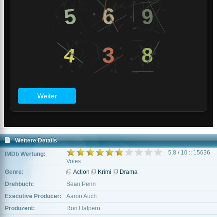
Weitere Details
5.8 / 10 :: 15636
IMDb Wertung:
Votes
Genre:
Action
Krimi
Drama
Drehbuch:
Sean Penn
Executive Producer:
Aaron Auch
Produzent:
Ron Halpern