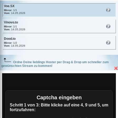
Voe.SX
Mirror
: 1/1
Vom
: 14.05.2026
Vinovo.to
Mirror
: 1/1
Vom
: 14.05.2026
Dood.to
Mirror
: 1/2
Vom
: 14.05.2026
Ordne Deine lieblings Hoster per Drag & Drop um schneller zum
gewünschten Stream zu kommen!