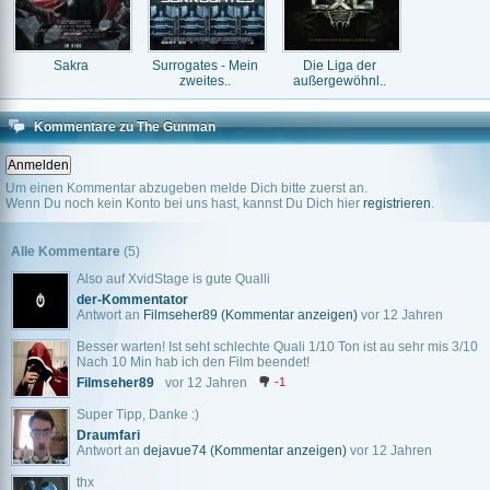
Sakra
Surrogates - Mein
Die Liga der
zweites..
außergewöhnl..
Kommentare zu The Gunman
Um einen Kommentar abzugeben melde Dich bitte zuerst an.
Wenn Du noch kein Konto bei uns hast, kannst Du Dich hier
registrieren
.
Alle Kommentare
(5)
Also auf XvidStage is gute Qualli
der-Kommentator
Antwort an
Filmseher89
(Kommentar anzeigen)
vor 12 Jahren
Besser warten! Ist seht schlechte Quali 1/10 Ton ist au sehr mis 3/10
Nach 10 Min hab ich den Film beendet!
Filmseher89
vor 12 Jahren
-1
Super Tipp, Danke :)
Draumfari
Antwort an
dejavue74
(Kommentar anzeigen)
vor 12 Jahren
thx