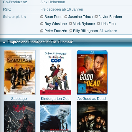
Co-Produzent:
Alex Heineman
FSK:
Freigegeben ab 16 Jahren
Schauspieler:
Sean Penn
Jasmine Trinca
Javier Bardem
Ray Winstone
Mark Rylance
Idris Elba
Peter Franzén
Billy Billingham
81 weitere
Empfohlene Einträge für "The Gunman"
Sabotage
Kindergarten Cop
As Good as Dead