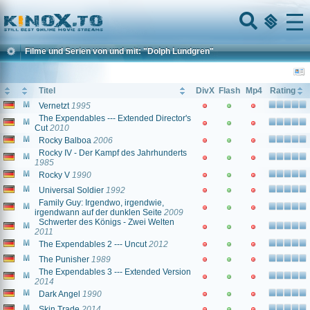
Home
Menu
Filme und Serien von und mit: "Dolph Lundgren"
Titel
DivX
Flash
Mp4
Rating
Vernetzt
1995
The Expendables --- Extended Director's
Cut
2010
Rocky Balboa
2006
Rocky IV - Der Kampf des Jahrhunderts
1985
Rocky V
1990
Universal Soldier
1992
Family Guy: Irgendwo, irgendwie,
irgendwann auf der dunklen Seite
2009
Schwerter des Königs - Zwei Welten
2011
The Expendables 2 --- Uncut
2012
The Punisher
1989
The Expendables 3 --- Extended Version
2014
Dark Angel
1990
Skin Trade
2014