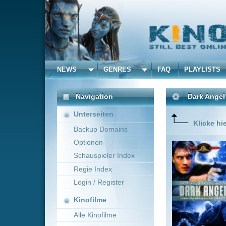
NEWS
GENRES
FAQ
PLAYLISTS
ALLE
Navigation
Dark Angel
(1990)
Unterseiten
Klicke hier um diese 
Backup Domains
Optionen
Bei Ermi
Talec er
Schauspieler Index
Heimatpl
Regie Index
dann erh
überlässt
Login / Register
Kinofilme
Alle Kinofilme
Filme
Craig R. Baxley
~ 9
Alle Filme
Beliebte
Kinox.to speichert
keine
F