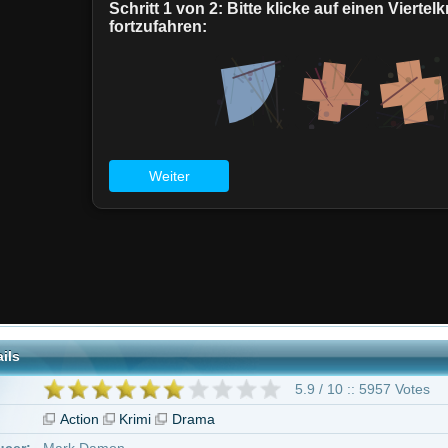
5.9 / 10 :: 5957 Votes
on
Krimi
Drama
Damon
 Eisenman
oung
Jugendfreigabe
h Lundgren
Brian Benben
Betsy Brantley
Matthias Hues
Jay Bilas
Ji
d Ackroyd
Sherman Howard
39 weitere
"Dark Angel"