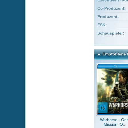
Warhorse - One
The Fa
Mission. O..
Kommentare zu Dark Ang
Um einen Kommen
Wenn Du noch ke
Alle Kommentare
(2)
Ich kann nu
Heikostan
Für ein B-M
MovieJunk