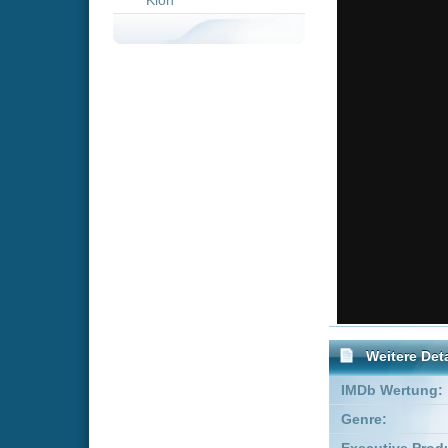
Weitere Details
IMDb Wertung:
Genre:
Acti
Executive Producer:
Mark 
Co-Produzent:
Rafael
Produzent:
Jeff Y
FSK:
keine 
Schauspieler:
Dolp
Davi
Empfohlene Einträge für 