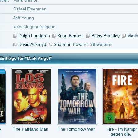
lkland Man
The Tomorrow War
Fire - Im Kampf
One Fast Move
gegen die..
el
tar abzugeben melde Dich bitte zuerst an.
in Konto bei uns hast, kannst Du Dich hier
registrieren
.
r zustimmen, mit den Worten" ich bringe euch Frieden"????
ko
Antwort an
MovieJunkie
(Kommentar anzeigen)
vor 13 Jahren
ovie echt geil, ein Klassiker. Popcornkino 7/10
ie
vor 13 Jahren