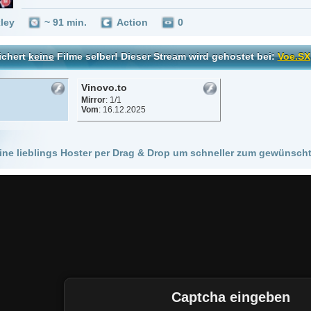
Vinovo.to
Mirror
: 1/1
Vom
: 16.12.2025
 Hoster per Drag & Drop um schneller zum gewünschten Stream zu kommen!