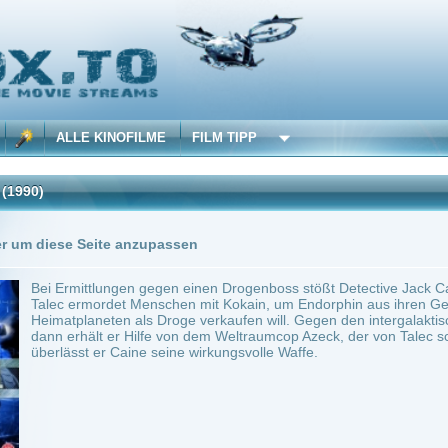
 KINOFILME
FILM TIPP
Trailer
Seite anzupassen
ttlungen gegen einen Drogenboss stößt Detective Jack Caine in Los Angeles auf eine
mordet Menschen mit Kokain, um Endorphin aus ihren Gehirnen zu gewinnen, das er 
aneten als Droge verkaufen will. Gegen den intergalaktischen Drogendealer scheint 
ält er Hilfe von dem Weltraumcop Azeck, der von Talec schwer verwundet wurde. Im 
 er Caine seine wirkungsvolle Waffe.
1 min.
Action
0
ilme selber! Dieser Stream wird gehostet bei:
Voe.SX
Anbie