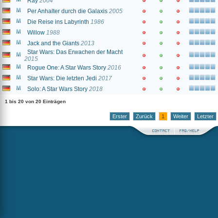
Ray
2004
Per Anhalter durch die Galaxis
2005
Die Reise ins Labyrinth
1986
Willow
1988
Jack and the Giants
2013
Star Wars: Das Erwachen der Macht
2015
Rogue One: A Star Wars Story
2016
Star Wars: Die letzten Jedi
2017
Solo: A Star Wars Story
2018
1 bis 20 von 20 Einträgen
Erster
Zurück
1
Weiter
Letzter