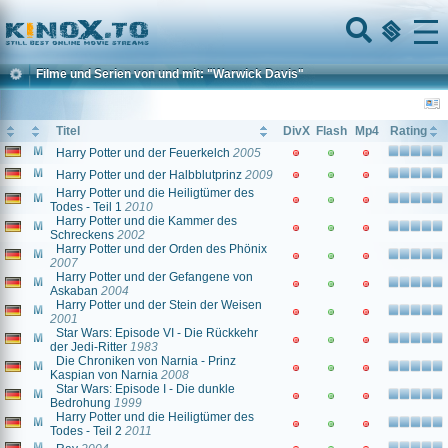
Home
Menu
Filme und Serien von und mit: "Warwick Davis"
Titel
DivX
Flash
Mp4
Rating
Harry Potter und der Feuerkelch
2005
Harry Potter und der Halbblutprinz
2009
Harry Potter und die Heiligtümer des
Todes - Teil 1
2010
Harry Potter und die Kammer des
Schreckens
2002
Harry Potter und der Orden des Phönix
2007
Harry Potter und der Gefangene von
Askaban
2004
Harry Potter und der Stein der Weisen
2001
Star Wars: Episode VI - Die Rückkehr
der Jedi-Ritter
1983
Die Chroniken von Narnia - Prinz
Kaspian von Narnia
2008
Star Wars: Episode I - Die dunkle
Bedrohung
1999
Harry Potter und die Heiligtümer des
Todes - Teil 2
2011