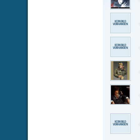
nur ein ana
wissen will
cast selbst
mercutio