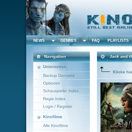
NEWS
GENRES
FAQ
PLAYLISTS
ALLE
Navigation
Jack and the Giants
(20
Unterseiten
Klicke hier um diese 
Backup Domains
Optionen
Bisher w
Legende.
Schauspieler Index
wächst un
Regie Index
einigen 
unter ihn
Login / Register
Mehr zeig
Kinofilme
Alle Kinofilme
Filme
Bryan Singer
~ 114 
Alle Filme
Beliebte
Kinox.to speichert
keine
F