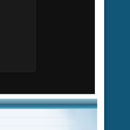
an
Ewen Bremner