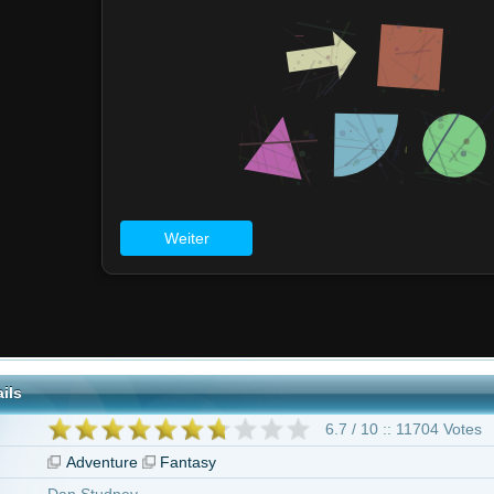
6.7 / 10 :: 11704 Votes
nture
Fantasy
udney
Dobkin
d Brener
Dobkin
olas Hoult
Eleanor Tomlinson
Ewan McGregor
Stanley Tucci
Eddie Mars
 McShane
Christopher Fairbank
81 weitere
Jack and the Giants"