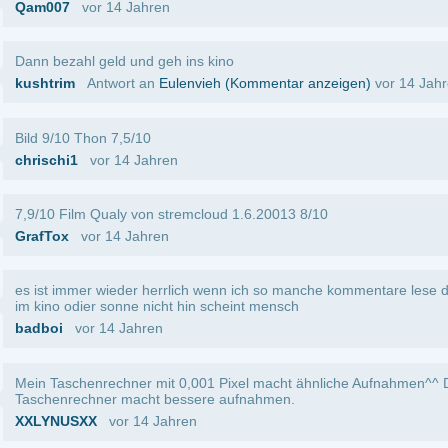
lphabet kann kann sowas filmgeschichte nennen,geschweige davon das ich mich frag
 was ablief weil scheinbar stevie wonder die kamera hielt muss bei den dialogen und 
 meine kotze kotzen
vor 15 Jahren
Mehr Kommentare anzeigen