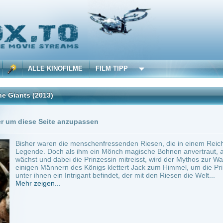
 KINOFILME
FILM TIPP
13)
Trailer
1 Playlists
Seite anzupassen
aren die menschenfressenden Riesen, die in einem Reich über den Wolken leben, für
 Doch als ihm ein Mönch magische Bohnen anvertraut, aus denen eine Ranke zum R
d dabei die Prinzessin mitreisst, wird der Mythos zur Wahrheit - und ein junger Bau
Männern des Königs klettert Jack zum Himmel, um die Prinzessin zu befreien. Ohne z
en ein Intrigant befindet, der mit den Riesen die Welt...
en...
min.
Adventure
0
ilme selber! Dieser Stream wird gehostet bei:
Voe.SX
Anbie