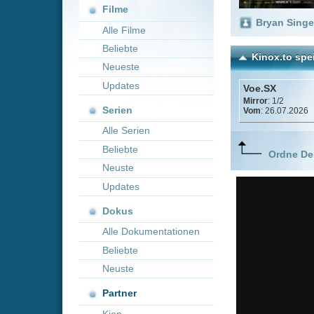
Neueste
Updates
Voe.SX
Mirror
: 1/2
Serien
Vom
: 26.07.2026
Alle Serien
Beliebte
Ordne Deine lieblings
Neuste
Updates
Dokus
Alle Dokumentationen
Beliebte
Neuste
Partner
Kion