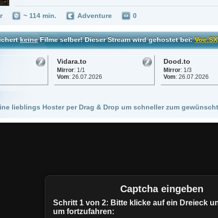
Vidara.to
Dood.to
Vinovo.to
Mirror
: 1/1
Mirror
: 1/3
Mirror
: 1/1
Vom
: 26.07.2026
Vom
: 26.07.2026
Vom
: 25.12.
 Hoster per Drag & Drop um schneller zum gewünschten Stream zu kommen!