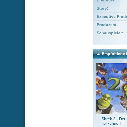
Shrek 2 - Der
Medicin
tollkühne H..
le
Kommentare zu Jack and
Um einen Kommen
Wenn Du noch ke
Alle Kommentare
(16)
Haha, das e
MovieJunk
bitte auf s
Execution
Toller Film 