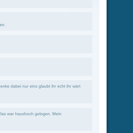
e wie er
den schlechten