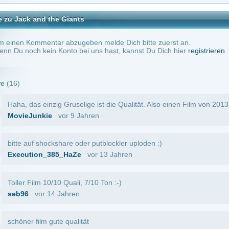
 14 Jahren
 gute qualität
or 14 Jahren
 geld und geh ins kino
Antwort an
Eulenvieh
(Kommentar anzeigen)
vor 14 Jahren
hon 7,5/10
vor 14 Jahren
 Qualy von stremcloud 1.6.20013 8/10
or 14 Jahren
r wieder herrlich wenn ich so manche kommentare lese denke dabei nur eins glaubt ih
er sonne nicht hin scheint mensch
r 14 Jahren
enrechner mit 0,001 Pixel macht ähnliche Aufnahmen^^ Das war haushoch gelogen.
hner macht bessere aufnahmen.
X
vor 14 Jahren