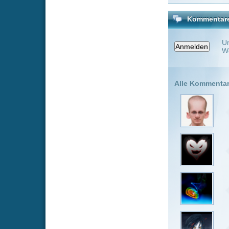
seb96
vor
schöner film
Qam007
v
Dann bezahl
kushtrim
Bild 9/10 T
chrischi1
7,9/10 Film
GrafTox
v
es ist imme
im kino odi
badboi
vo
Mein Tasch
Taschenrec
XXLYNUSX