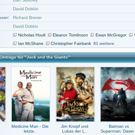
e Man - Die
Jim Knopf und
Batman vs
Nachts im Museum
tzte..
Lukas der L..
Superman: Dawn ..
 the Giants
tar abzugeben melde Dich bitte zuerst an.
in Konto bei uns hast, kannst Du Dich hier
registrieren
.
inzig Gruselige ist die Qualität. Also einen Film von 2013 in der Quali Leute!
ie
vor 9 Jahren
hockshare oder putblockler uploden :)
_385_HaZe
vor 13 Jahren
10/10 Quali, 7/10 Ton :-)