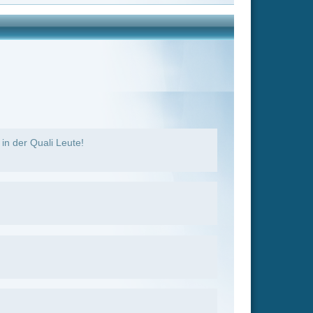
r echt ihr wärt
 Mein