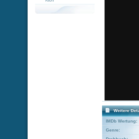
Weitere Details
IMDb Wertung:
Genre:
Adve
Drehbuch:
Dan St
Story:
David 
Executive Producer:
Richar
Produzent:
David 
Schauspieler:
Nich
Ian
Empfohlene Einträge für "