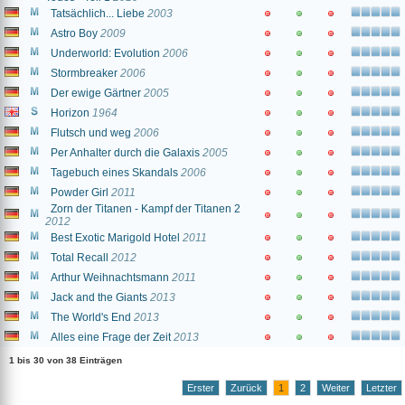
Tatsächlich... Liebe
2003
Astro Boy
2009
Underworld: Evolution
2006
Stormbreaker
2006
Der ewige Gärtner
2005
Horizon
1964
Flutsch und weg
2006
Per Anhalter durch die Galaxis
2005
Tagebuch eines Skandals
2006
Powder Girl
2011
Zorn der Titanen - Kampf der Titanen 2
2012
Best Exotic Marigold Hotel
2011
Total Recall
2012
Arthur Weihnachtsmann
2011
Jack and the Giants
2013
The World's End
2013
Alles eine Frage der Zeit
2013
1 bis 30 von 38 Einträgen
Erster
Zurück
1
2
Weiter
Letzter