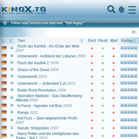
Home
Menu
Filme und Serien von und mit: "Bill Nighy"
Titel
DivX
Flash
Mp4
Rating
Fluch der Karibik - Am Ende der Welt
2007
Underworld - Aufstand der Lykaner
2009
Fluch der Karibik 2
2006
Shaun of the Dead
2004
Underworld
2003
Underworld --- Extended Cut
2003
Radio Rock Revolution
2009
Operation Walküre - Das Stauffenberg-
Attentat
2008
G-Force - Agenten mit Biss
2009
Rango
2011
Hot Fuzz – Zwei abgewichste Profis
2007
Naruto: Shippûden
2007
Harry Potter und die Heiligtümer des
Todes - Teil 1
2010