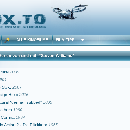
 KINOFILME
FILM TIPP
d mit: "Steven Williams"
DivX
16
 subbed*
2005
Die Rückkehr
1985
liche Schattenlichter
1983
013
ose Jagd
1997