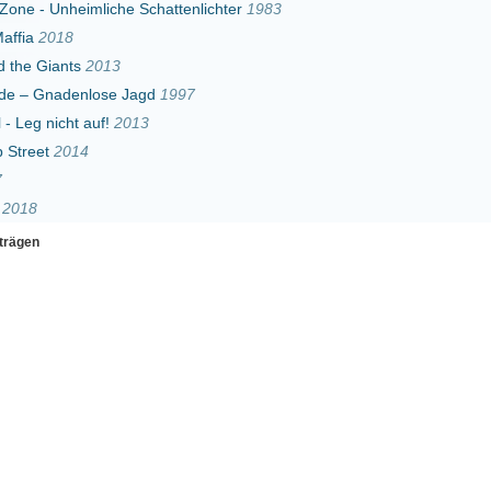
f!
2013
Erster
Zurück