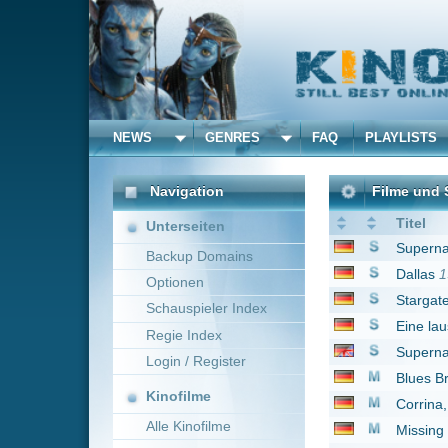
NEWS
GENRES
FAQ
PLAYLISTS
ALLE
Navigation
Filme und Serien von un
Titel
Unterseiten
Supernatural
2005
Backup Domains
Dallas
1991
Optionen
Stargate SG-1
2007
Schauspieler Index
Eine lausige Hexe
20
Regie Index
Supernatural *german
Login / Register
Blues Brothers
1980
Kinofilme
Corrina, Corrina
1994
Alle Kinofilme
Missing in Action 2 - 
Twilight Zone - Unheim
Filme
Mocro Maffia
2018
Alle Filme
Jack and the Giants
2
Beliebte
Renegade – Gnadenl