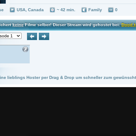
 Hoster per Drag & Drop um schneller zum gewünschten Stream zu kommen!