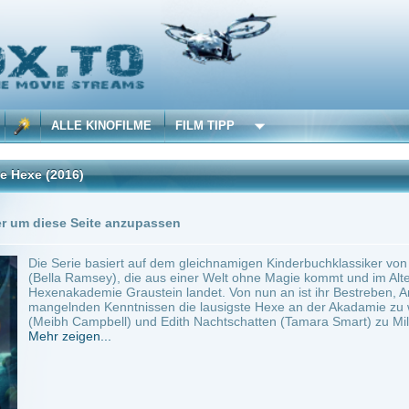
 KINOFILME
FILM TIPP
)
0 Playlists
Seite anzupassen
 basiert auf dem gleichnamigen Kinderbuchklassiker von Jill Murphy. Im Mittelpunkt s
msey), die aus einer Welt ohne Magie kommt und im Alter von zehn Jahren unvermittel
demie Graustein landet. Von nun an ist ihr Bestreben, Anschluss zu finden und nich
en Kenntnissen die lausigste Hexe an der Akadamie zu werden. Schon bald werde
ampbell) und Edith Nachtschatten (Tamara Smart) zu Mildreds...
en...
 Canada
~ 42 min.
Family
0
ilme selber! Dieser Stream wird gehostet bei:
Dood.to
Anbie