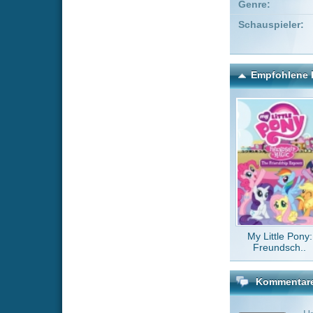
My Little Pony:
His Dar
Freundsch..
Kommentare zu Eine lau
Um einen Kommen
Wenn Du noch ke
Alle Kommentare
(0)