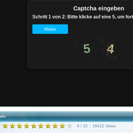
9 / 10 :: 18422 Votes
Fantasy
apping
Christopher Judge
Michael Shanks
Richard Dean Anderson
Don 
s
Teryl Rothery
Dan Shea
291 weitere
Eine lausige Hexe"