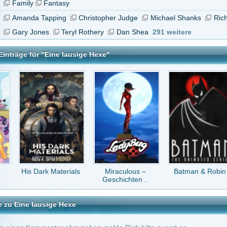
k Materials
Miraculous –
Batman & Robin
Saber Rider und
Geschichten ..
die Star ..
sige Hexe
tar abzugeben melde Dich bitte zuerst an.
in Konto bei uns hast, kannst Du Dich hier
registrieren
.
Keine Kommentare vorhanden.