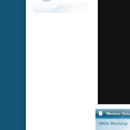
Weitere Details
IMDb Wertung:
Genre:
Family
Schauspieler:
Amanda T
Gary Jone
Empfohlene Einträge für "