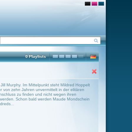
teht Mildred Hoppelt
t in der elitären
t wegen ihren
n Maude Mondschein
ter Übersicht umschalten