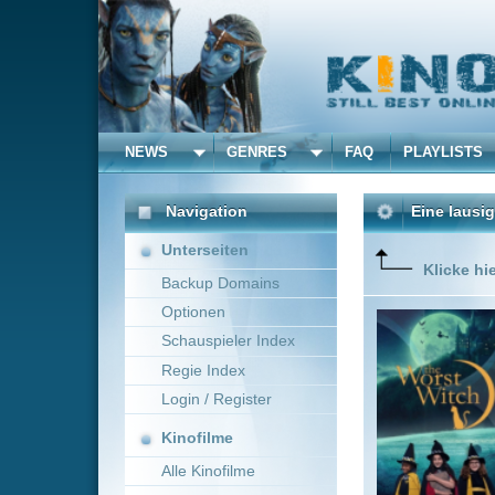
NEWS
GENRES
FAQ
PLAYLISTS
ALLE
Navigation
Eine lausige Hexe
(2016
Unterseiten
Klicke hier um diese 
Backup Domains
Optionen
Die Serie
(Bella Ra
Schauspieler Index
Hexenaka
Regie Index
mangelnd
(Meibh C
Login / Register
Mehr zeig
Kinofilme
Alle Kinofilme
Filme
Peter DeLuise
USA,
Alle Filme
Beliebte
Kinox.to speichert
keine
F