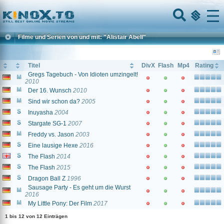
Home
Menu
Filme und Serien von und mit: "Alistair Abell"
Titel
DivX
Flash
Mp4
Rating
Gregs Tagebuch - Von Idioten umzingelt!
2010
Der 16. Wunsch
2010
Sind wir schon da?
2005
Inuyasha
2004
Stargate SG-1
2007
Freddy vs. Jason
2003
Eine lausige Hexe
2016
The Flash
2014
The Flash
2015
Dragon Ball Z
1996
Sausage Party - Es geht um die Wurst
2016
My Little Pony: Der Film
2017
1 bis 12 von 12 Einträgen