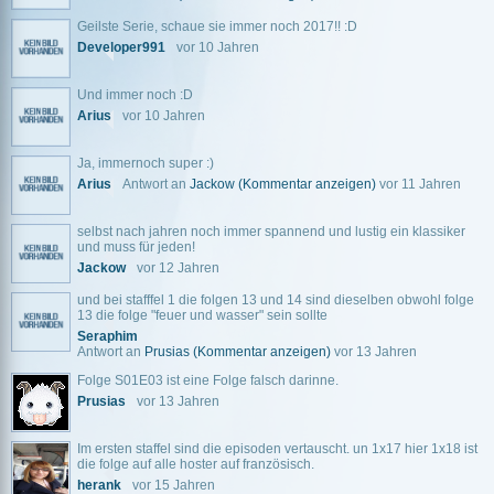
Geilste Serie, schaue sie immer noch 2017!! :D
Developer991
vor 10 Jahren
Und immer noch :D
Arius
vor 10 Jahren
Ja, immernoch super :)
Arius
Antwort an
Jackow
(Kommentar anzeigen)
vor 11 Jahren
selbst nach jahren noch immer spannend und lustig ein klassiker
und muss für jeden!
Jackow
vor 12 Jahren
und bei stafffel 1 die folgen 13 und 14 sind dieselben obwohl folge
13 die folge "feuer und wasser" sein sollte
Seraphim
Antwort an
Prusias
(Kommentar anzeigen)
vor 13 Jahren
Folge S01E03 ist eine Folge falsch darinne.
Prusias
vor 13 Jahren
Im ersten staffel sind die episoden vertauscht. un 1x17 hier 1x18 ist
die folge auf alle hoster auf französisch.
herank
vor 15 Jahren