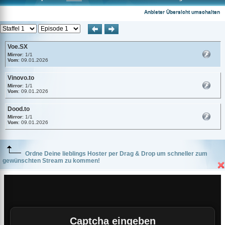
Voe.SX
Anbieter Übersicht umschalten
Voe.SX
Mirror
: 1/1
Vom
: 09.01.2026
Vinovo.to
Mirror
: 1/1
Vom
: 09.01.2026
Dood.to
Mirror
: 1/1
Vom
: 09.01.2026
Ordne Deine lieblings Hoster per Drag & Drop um schneller zum
gewünschten Stream zu kommen!