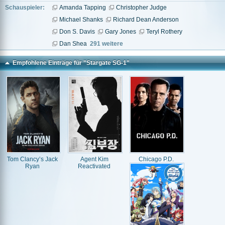
Schauspieler:
Amanda Tapping
Christopher Judge
Michael Shanks
Richard Dean Anderson
Don S. Davis
Gary Jones
Teryl Rothery
Dan Shea
291 weitere
Empfohlene Einträge für "Stargate SG-1"
Tom Clancy’s Jack
Agent Kim
Chicago P.D.
Ryan
Reactivated