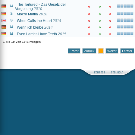
The Tortured - Das Gesetz der
Vergeltung
2010
Mocro Maffia
2018
When Calls the Heart
2014
Wenn ich bleibe
2014
Even Lambs Have Teeth
2015
1 bis 19 von 19 Einträgen
Erster
Zurück
1
Weiter
Letzter