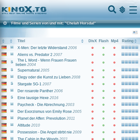
Home
Menu
Filme und Serien von und mit: "Chelah Horsdal"
Titel
DivX
Flash
Mp4
Rating
X-Men: Der letzte Widerstand
2006
Aliens vs. Predator 2
2007
The L Word - Wenn Frauen Frauen
lieben
2004
Supernatural
2005
Elegy oder die Kunst zu Lieben
2008
Stargate SG-1
2007
Der rosarote Panther
2006
Eine lausige Hexe
2016
Paycheck - Die Abrechnung
2003
Der Exorzismus von Emily Rose
2005
Planet der Affen: Prevolution
2011
Altitude
2010
Possession - Die Angst stirbt nie
2009
The Cabin in the Woods
2011