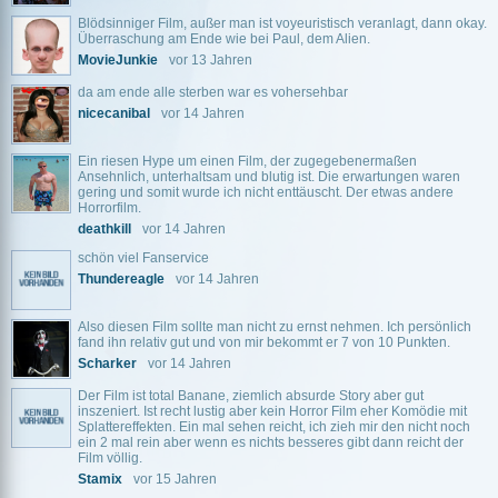
Blödsinniger Film, außer man ist voyeuristisch veranlagt, dann okay.
Überraschung am Ende wie bei Paul, dem Alien.
MovieJunkie
vor 13 Jahren
da am ende alle sterben war es vohersehbar
nicecanibal
vor 14 Jahren
Ein riesen Hype um einen Film, der zugegebenermaßen
Ansehnlich, unterhaltsam und blutig ist. Die erwartungen waren
gering und somit wurde ich nicht enttäuscht. Der etwas andere
Horrorfilm.
deathkill
vor 14 Jahren
schön viel Fanservice
Thundereagle
vor 14 Jahren
Also diesen Film sollte man nicht zu ernst nehmen. Ich persönlich
fand ihn relativ gut und von mir bekommt er 7 von 10 Punkten.
Scharker
vor 14 Jahren
Der Film ist total Banane, ziemlich absurde Story aber gut
inszeniert. Ist recht lustig aber kein Horror Film eher Komödie mit
Splattereffekten. Ein mal sehen reicht, ich zieh mir den nicht noch
ein 2 mal rein aber wenn es nichts besseres gibt dann reicht der
Film völlig.
Stamix
vor 15 Jahren