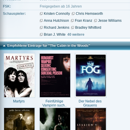
FSK:
Freigegeben ab 16 Jahren
Schauspieler:
Kristen Connolly
Chris Hemsworth
Anna Hutchison
Fran Kranz
Jesse Williams
Richard Jenkins
Bradley Whitford
Brian J. White
40 weitere
Empfohlene Einträge für "The Cabin in the Woods"
Martyrs
Feinfühlige
Der Nebel des
Vampirin such..
Grauens