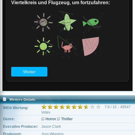
Weitere Details
7.6 / 10 :: 49547
IMDb Wertung:
Votes
Genre:
Horror
Thriller
Executive Producer:
Jason Clark
Produzent:
Joss Whedon