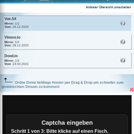
Voe.SX
Anbieter Übersicht umschalten
Voe.SX
Mirror
: 1/1
Vom
: 26.12.2025
Vinovo.to
Mirror
: 1/1
Vom
: 26.12.2025
Dood.to
Mirror
: 1/2
Vom
: 23.02.2021
Ordne Deine lieblings Hoster per Drag & Drop um schneller zum
gewünschten Stream zu kommen!