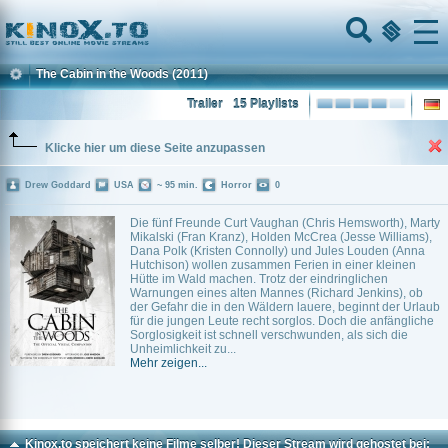
Home
Menu
The Cabin in the Woods
(2011)
Trailer
15 Playlists
Klicke hier um diese Seite anzupassen
Drew Goddard
USA
~ 95 min.
Horror
0
Die fünf Freunde Curt Vaughan (Chris Hemsworth), Marty
Mikalski (Fran Kranz), Holden McCrea (Jesse Williams),
Dana Polk (Kristen Connolly) und Jules Louden (Anna
Hutchison) wollen zusammen Ferien in einer kleinen
Hütte im Wald machen. Trotz der eindringlichen
Warnungen eines alten Mannes (Richard Jenkins), ob
der Gefahr die in den Wäldern lauere, beginnt der Urlaub
für die jungen Leute recht sorglos. Doch die anfängliche
Sorglosigkeit ist schnell verschwunden, als sich die
Unheimlichkeit zu...
Mehr zeigen...
Kinox.to speichert
keine
Filme selber! Dieser Stream wird gehostet bei: