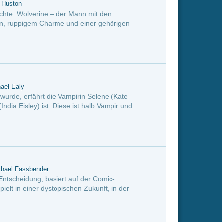
Selene (Kate
alb Vampir und
er Comic-
kunft, in der
stigen Sklaven,
den Menschen
n Ansichten der