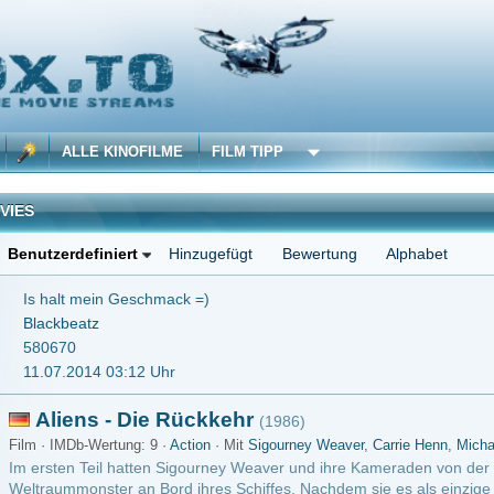
 KINOFILME
FILM TIPP
iniert
Hinzugefügt
Bewertung
Alphabet
in Geschmack =)
z
4 03:12 Uhr
 - Die Rückkehr
(1986)
ertung: 9 ·
Action
· Mit
Sigourney Weaver
,
Carrie Henn
,
Michael Biehn
il hatten Sigourney Weaver und ihre Kameraden von der Nostromo ein ziemlich “anhä
ter an Bord ihres Schiffes. Nachdem sie es als einzige Überlebende aus der Luftsc
ungsgleiters gesprengt hatte..
m ansehen