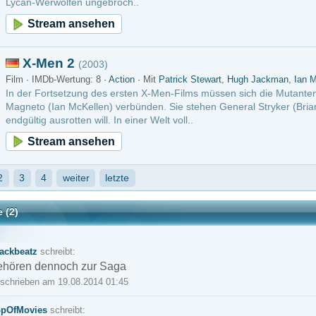
och zur Saga
9.08.2014 01:45
reibt:
 x men filme kann man doch eigentlich komplett in die tonne hauen
2.08.2014 18:18
loggt sein, um einen Kommentar posten zu können.