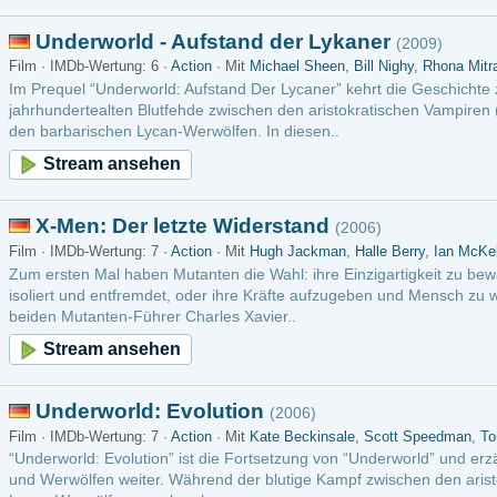
ten-Führer Charles Xavier..
m ansehen
world: Evolution
(2006)
ertung: 7 ·
Action
· Mit
Kate Beckinsale
,
Scott Speedman
,
Tony Curran
 Evolution” ist die Fortsetzung von “Underworld” und erzählt die Saga vom Krieg zw
n weiter. Während der blutige Kampf zwischen den aristokratischen Vampiren und d
lfen ungebroch..
m ansehen
 2
(2003)
ertung: 8 ·
Action
· Mit
Patrick Stewart
,
Hugh Jackman
,
Ian McKellen
etzung des ersten X-Men-Films müssen sich die Mutanten von Professor X (Patrick St
 McKellen) verbünden. Sie stehen General Stryker (Brian Cox) gegenüber, der alle 
otten will. In einer Welt voll..
m ansehen
weiter
letzte
bt: