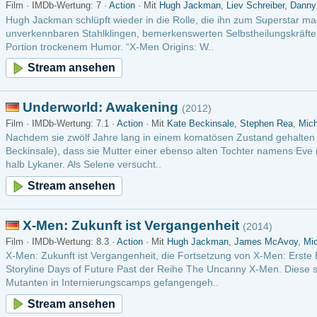
zwölf Jahre lang in einem komatösen Zustand gehalten wurde, erfährt die Vampirin 
 dass sie Mutter einer ebenso alten Tochter namens Eve (India Eisley) ist. Diese ist h
. Als Selene versucht..
m ansehen
 Zukunft ist Vergangenheit
(2014)
ertung: 8.3 ·
Action
· Mit
Hugh Jackman
,
James McAvoy
,
Michael Fassbender
ft ist Vergangenheit, die Fortsetzung von X-Men: Erste Entscheidung, basiert auf d
ys of Future Past der Reihe The Uncanny X-Men. Diese spielt in einer dystopischen Zu
 Internierungscamps gefangengeh..
m ansehen
world - Aufstand der Lykaner
(2009)
ertung: 6 ·
Action
· Mit
Michael Sheen
,
Bill Nighy
,
Rhona Mitra
Underworld: Aufstand Der Lycaner” kehrt die Geschichte zurück zu den Anfängen der
alten Blutfehde zwischen den aristokratischen Vampiren (Death Dealer) und ihren ein
chen Lycan-Werwölfen. In diesen..
m ansehen
 Der letzte Widerstand
(2006)
ertung: 7 ·
Action
· Mit
Hugh Jackman
,
Halle Berry
,
Ian McKellen
al haben Mutanten die Wahl: ihre Einzigartigkeit zu bewahren, obwohl es sie von 
 entfremdet, oder ihre Kräfte aufzugeben und Mensch zu werden. Die unterschiedliche