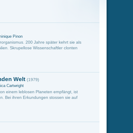
r kehrt sie als
ftler clonten
empfängt, ist
ossen sie auf
mit den
ner gehörigen