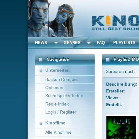
NEWS
GENRES
FAQ
PLAYLISTS
ALLE
Navigation
Playlist: MOVIES
Unterseiten
Sortieren nach:
Benutzerdef
Backup Domains
Beschreibung:
Is halt me
Optionen
Ersteller:
Blackbeat
Schauspieler Index
Views:
580670
Regie Index
Erstellt:
11.07.201
Login / Register
Aliens
Kinofilme
Film · IMDb-W
Im ersten Te
Alle Kinofilme
Weltraummons
Filme
kleinen Rett
Alle Filme
Strea
Beliebte