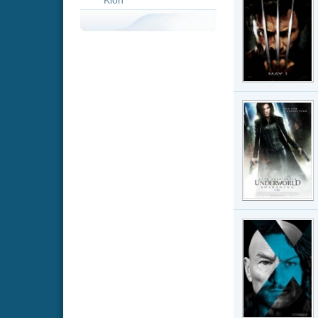
Nachdem sie 
Beckinsale),
halb Lykaner
Strea
X-Men:
Film · IMDb-W
X-Men: Zukun
Storyline Da
Mutanten in
Strea
Under
Film · IMDb-W
Im Prequel “
jahrhunderte
den barbaris
Strea
X-Men:
Film · IMDb-W
Zum ersten M
isoliert und