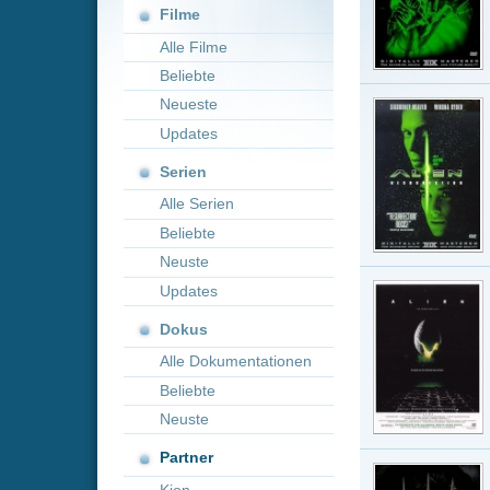
Neueste
Alien 
Updates
Film · IMDb-W
Ellen Ripley
Serien
Ergebnis ein
sie – gemein
Alle Serien
Strea
Beliebte
Neuste
Alien
Updates
Film · IMDb-W
Dokus
Als der Raum
die Crew dur
Alle Dokumentationen
ein verlasse
Beliebte
Strea
Neuste
Partner
X-Men
Kion
Film · IMDb-W
Hugh Jackman
unverkennba
Portion troc
Strea
Under
Film · IMDb-W