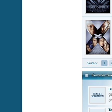
gehören denn
geschrieben am 1
TopOfMovies
sch
also die alten
geschrieben am 0
Du musst einge