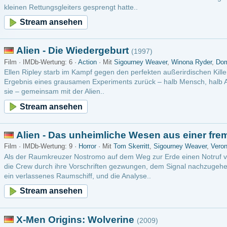
- Die Wiedergeburt
(1997)
ertung: 6 ·
Action
· Mit
Sigourney Weaver
,
Winona Ryder
,
Dominique Pinon
 starb im Kampf gegen den perfekten außerirdischen Killerorganismus. 200 Jahre späte
es grausamen Experiments zurück – halb Mensch, halb Alien. Skrupellose Wissenscha
sam mit der Alien..
m ansehen
 - Das unheimliche Wesen aus einer fremden Welt
(1979)
ertung: 9 ·
Horror
· Mit
Tom Skerritt
,
Sigourney Weaver
,
Veronica Cartwright
kreuzer Nostromo auf dem Weg zur Erde einen Notruf von einem leblosen Planeten 
ch ihre Vorschriften gezwungen, dem Signal nachzugehen. Bei ihren Erkundungen st
nes Raumschiff, und die Analyse..
m ansehen
 Origins: Wolverine
(2009)
ertung: 7 ·
Action
· Mit
Hugh Jackman
,
Liev Schreiber
,
Danny Huston
 schlüpft wieder in die Rolle, die ihn zum Superstar machte: Wolverine – der Mann 
ren Stahlklingen, bemerkenswerten Selbstheilungskräften, ruppigem Charme und ei
kenem Humor. “X-Men Origins: W..
m ansehen
world: Awakening
(2012)
ertung: 7.1 ·
Action
· Mit
Kate Beckinsale
,
Stephen Rea
,
Michael Ealy