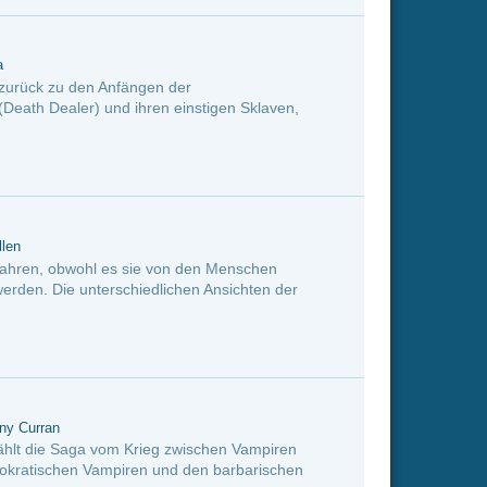
ischen Vampiren
en barbarischen
ewart) und
Mutanten