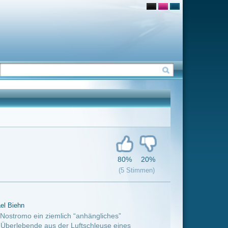
80%
20%
(5 Stimmen)
ngliches”
hleuse eines