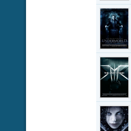
beiden Mutan
Strea
Under
Film · IMDb-W
“Underworld:
und Werwölfe
Lycan-Werwö
Strea
X-Men
Film · IMDb-W
In der Forts
Magneto (Ian
endgültig ausr
Strea
Seiten:
1
2
3
4
Kommentare (2)
Blackbeatz
schrei