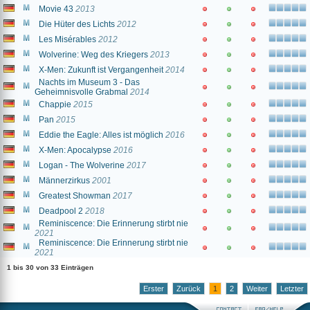
Movie 43
2013
Die Hüter des Lichts
2012
Les Misérables
2012
Wolverine: Weg des Kriegers
2013
X-Men: Zukunft ist Vergangenheit
2014
Nachts im Museum 3 - Das
Geheimnisvolle Grabmal
2014
Chappie
2015
Pan
2015
Eddie the Eagle: Alles ist möglich
2016
X-Men: Apocalypse
2016
Logan - The Wolverine
2017
Männerzirkus
2001
Greatest Showman
2017
Deadpool 2
2018
Reminiscence: Die Erinnerung stirbt nie
2021
Reminiscence: Die Erinnerung stirbt nie
2021
1 bis 30 von 33 Einträgen
Erster
Zurück
1
2
Weiter
Letzter