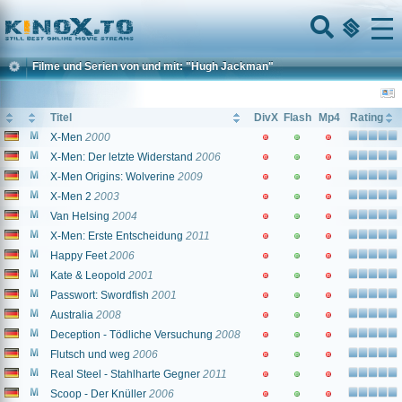
Home
Menu
Filme und Serien von und mit: "Hugh Jackman"
Titel
DivX
Flash
Mp4
Rating
X-Men
2000
X-Men: Der letzte Widerstand
2006
X-Men Origins: Wolverine
2009
X-Men 2
2003
Van Helsing
2004
X-Men: Erste Entscheidung
2011
Happy Feet
2006
Kate & Leopold
2001
Passwort: Swordfish
2001
Australia
2008
Deception - Tödliche Versuchung
2008
Flutsch und weg
2006
Real Steel - Stahlharte Gegner
2011
Scoop - Der Knüller
2006