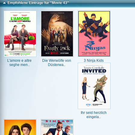
Empfohlene Einträge für "Movie 43"
L'amore e altre
Die Werwölfe von
3 Ninja Kids
seghe men..
Düsterwa..
Ihr seid herzlich
eingela..