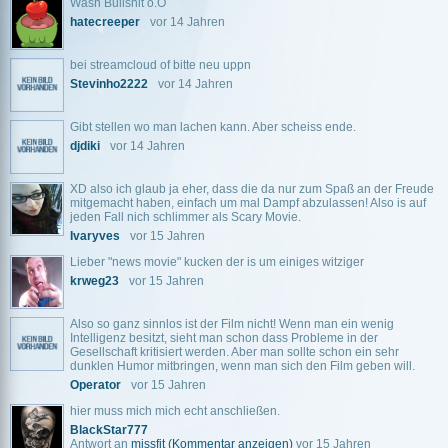
Wasn Bullshit o.O
hatecreeper
vor 14 Jahren
bei streamcloud of bitte neu uppn
Stevinho2222
vor 14 Jahren
Gibt stellen wo man lachen kann. Aber scheiss ende.
djdiki
vor 14 Jahren
XD also ich glaub ja eher, dass die da nur zum Spaß an der Freude
mitgemacht haben, einfach um mal Dampf abzulassen! Also is auf
jeden Fall nich schlimmer als Scary Movie.
Ivaryves
vor 15 Jahren
Lieber "news movie" kucken der is um einiges witziger
krweg23
vor 15 Jahren
Also so ganz sinnlos ist der Film nicht! Wenn man ein wenig
Intelligenz besitzt, sieht man schon dass Probleme in der
Gesellschaft kritisiert werden. Aber man sollte schon ein sehr
dunklen Humor mitbringen, wenn man sich den Film geben will.
Operator
vor 15 Jahren
hier muss mich mich echt anschließen.
BlackStar777
Antwort an
missfit
(Kommentar anzeigen)
vor 15 Jahren