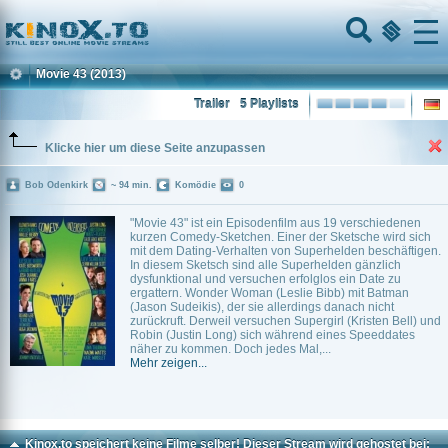
Home
Menu
Movie 43
(2013)
Trailer
5 Playlists
Klicke hier um diese Seite anzupassen
Bob Odenkirk
~ 94 min.
Komödie
0
"Movie 43" ist ein Episodenfilm aus 19 verschiedenen
kurzen Comedy-Sketchen. Einer der Sketsche wird sich
mit dem Dating-Verhalten von Superhelden beschäftigen.
In diesem Sketsch sind alle Superhelden gänzlich
dysfunktional und versuchen erfolglos ein Date zu
ergattern. Wonder Woman (Leslie Bibb) mit Batman
(Jason Sudeikis), der sie allerdings danach nicht
zurückruft. Derweil versuchen Supergirl (Kristen Bell) und
Robin (Justin Long) sich während eines Speeddates
näher zu kommen. Doch jedes Mal,...
Mehr zeigen...
Kinox.to speichert
keine
Filme selber! Dieser Stream wird gehostet bei: