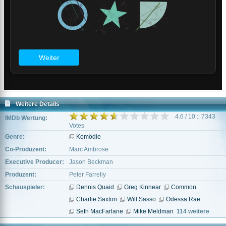
Weitere Details
4.6 / 10 :: 7343
IMDb Wertung:
Votes
Genre:
Komödie
Co-Produzent:
Marc Ambrose
Executive Producer:
Jason Beckman
Produzent:
Peter Farrelly
Schauspieler:
Dennis Quaid
Greg Kinnear
Common
Charlie Saxton
Will Sasso
Odessa Rae
Seth MacFarlane
Mike Meldman
114 weitere