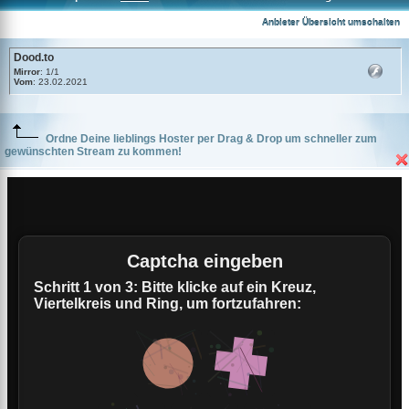
Dood.to
Anbieter Übersicht umschalten
Dood.to
Mirror
: 1/1
Vom
: 23.02.2021
Ordne Deine lieblings Hoster per Drag & Drop um schneller zum
gewünschten Stream zu kommen!