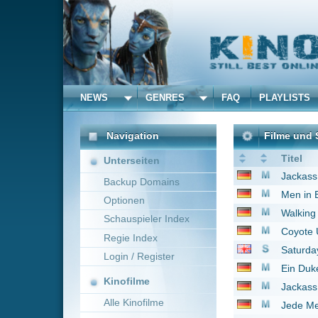
NEWS
GENRES
FAQ
PLAYLISTS
ALLE
Navigation
Filme und Serien von un
Titel
Unterseiten
Jackass - Der Film
20
Backup Domains
Men in Black II
2002
Optionen
Walking Tall - Auf eig
Schauspieler Index
Coyote Ugly
2000
Regie Index
Saturday Night Live
1
Login / Register
Ein Duke kommt selten
Kinofilme
Jackass 3.5
2011
Alle Kinofilme
Jede Menge Ärger
20
Jackass: Gumball 3000
Filme
The Last Stand
2013
Alle Filme
Movie 43
2013
Beliebte
Teenage Mutant Ninja 