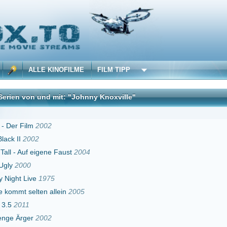
 KINOFILME
FILM TIPP
d mit: "Johnny Knoxville"
DivX
02
ene Faust
2004
975
 allein
2005
02
 Rally Special
2005
Turtles
2014