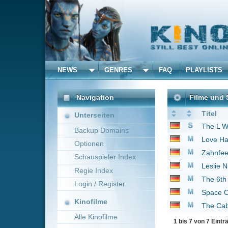
NEWS
GENRES
FAQ
PLAYLISTS
ALLE
Navigation
Filme und Serien von und
Titel
Unterseiten
The L Word - Wenn Fr
Backup Domains
Love Happens
2009
Optionen
Zahnfee auf Bewähru
Schauspieler Index
Leslie Nielsen ist sehr
Regie Index
The 6th Day
2000
Login / Register
Space Chimps - Affen 
Kinofilme
The Cabin in the Woo
Alle Kinofilme
1 bis 7 von 7 Einträgen
Filme
Alle Filme
Beliebte