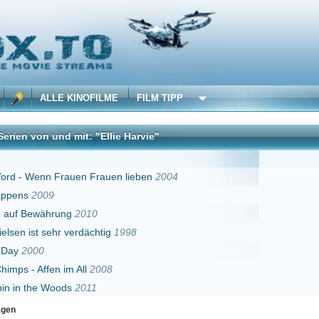
 KINOFILME
FILM TIPP
 mit: "Ellie Harvie"
DivX
auen Frauen lieben
2004
ng
2010
 verdächtig
1998
im All
2008
ds
2011
Erster
Zurück