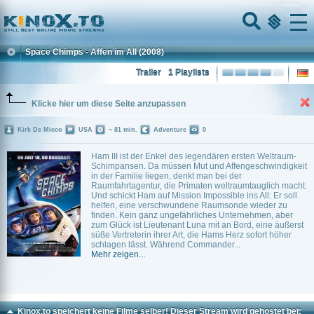
Home
Menu
Space Chimps - Affen im All
(2008)
Trailer
1 Playlists
Klicke hier um diese Seite anzupassen
Kirk De Micco
USA
~ 81 min.
Adventure
0
Ham III ist der Enkel des legendären ersten Weltraum-
Schimpansen. Da müssen Mut und Affengeschwindigkeit
in der Familie liegen, denkt man bei der
Raumfahrtagentur, die Primaten weltraumtauglich macht.
Und schickt Ham auf Mission Impossible ins All: Er soll
helfen, eine verschwundene Raumsonde wieder zu
finden. Kein ganz ungefährliches Unternehmen, aber
zum Glück ist Lieutenant Luna mit an Bord, eine äußerst
süße Vertreterin ihrer Art, die Hams Herz sofort höher
schlagen lässt. Während Commander...
Mehr zeigen...
Kinox.to speichert
keine
Filme selber! Dieser Stream wird gehostet bei: