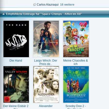
Carlos Alazraqui
16 weitere
Empfohlene Einträge für "Space Chimps - Affen im All"
Die Hand
Largo Winch: Der
Meine Chaosfee &
Preis de..
ich
Der kleine Eisbär 2
Alexander
Scooby Doo 2 -