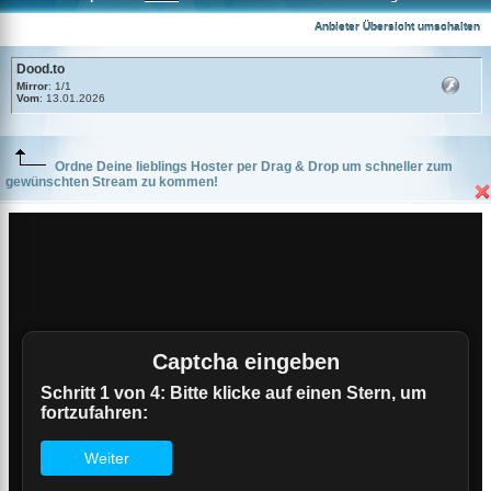
Dood.to
Anbieter Übersicht umschalten
Dood.to
Mirror
: 1/1
Vom
: 13.01.2026
Ordne Deine lieblings Hoster per Drag & Drop um schneller zum
gewünschten Stream zu kommen!