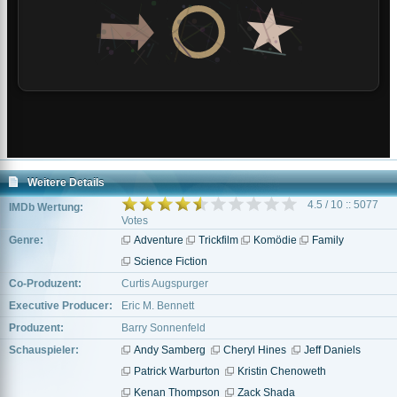
Weitere Details
4.5 / 10 :: 5077
IMDb Wertung:
Votes
Genre:
Adventure
Trickfilm
Komödie
Family
Science Fiction
Co-Produzent:
Curtis Augspurger
Executive Producer:
Eric M. Bennett
Produzent:
Barry Sonnenfeld
Schauspieler:
Andy Samberg
Cheryl Hines
Jeff Daniels
Patrick Warburton
Kristin Chenoweth
Kenan Thompson
Zack Shada