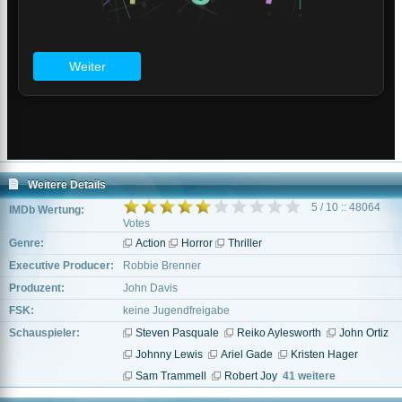
Weitere Details
5 / 10 :: 48064
IMDb Wertung:
Votes
Genre:
Action
Horror
Thriller
Executive Producer:
Robbie Brenner
Produzent:
John Davis
FSK:
keine Jugendfreigabe
Schauspieler:
Steven Pasquale
Reiko Aylesworth
John Ortiz
Johnny Lewis
Ariel Gade
Kristen Hager
Sam Trammell
Robert Joy
41 weitere