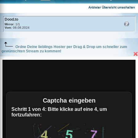
Dood.to
Anbieter Übersicht umschalten
Dood.to
Mirror
: 1/1
Vom
: 08.08.2024
Ordne Deine lieblings Hoster per Drag & Drop um schneller zum
gewünschten Stream zu kommen!