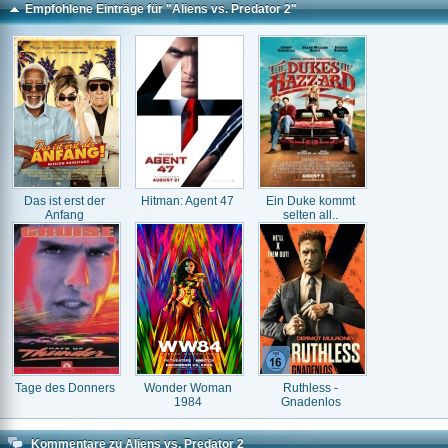
Empfohlene Einträge für "Aliens vs. Predator 2"
Das ist erst der
Hitman: Agent 47
Ein Duke kommt
Anfang
selten all..
Tage des Donners
Wonder Woman
Ruthless -
1984
Gnadenlos
Kommentare zu Aliens vs. Predator 2