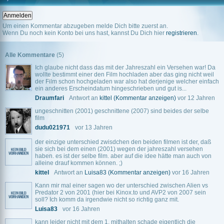
Um einen Kommentar abzugeben melde Dich bitte zuerst an.
Wenn Du noch kein Konto bei uns hast, kannst Du Dich hier
registrieren
.
Alle Kommentare
(5)
Ich glaube nicht dass das mit der Jahreszahl ein Versehen war! Da
wollte bestimmt einer den Film hochladen aber das ging nicht weil
der Film schon hochgeladen war also hat derjenige welcher einfach
ein anderes Erscheindatum hingeschrieben und gut is...
Draumfari
Antwort an
kittel
(Kommentar anzeigen)
vor 12 Jahren
ungeschnitten (2001) geschnittene (2007) sind beides der selbe
film
dudu021971
vor 13 Jahren
der einzige unterschied zwisdchen den beiden filmen ist der, daß
sie sich bei dem einen (2001) wegen der jahreszahl versehen
haben. es ist der selbe film. aber auf die idee hätte man auch von
alleine drauf kommen können. ;)
kittel
Antwort an
Luisa83
(Kommentar anzeigen)
vor 16 Jahren
Kann mir mal einer sagen wo der unterschied zwischen Alien vs
Predator 2 von 2001 (hier bei Kinox.to und AVP2 von 2007 sein
soll? Ich komm da irgendwie nicht so richtig ganz mit.
Luisa83
vor 16 Jahren
kann leider nicht mit dem 1. mithalten schade eigentlich die