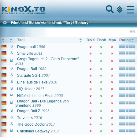
Home
Menu
Filme und Serien von und mit: "Teryl Rothery"
Titel
DivX
Flash
Mp4
Rating
Dragonball
1986
Smallville
2011
Gregs Tagebuch 2 - Gibt's Probleme?
2011
Dragon Ball
1989
Stargate SG-1
2007
Eine lausige Hexe
2016
UQ Holder
2017
Hilfe! Ich bin ein Fisch
2000
Dragon Ball - Die Legende von
Shenlong
1986
Dragon Ball Z
1996
Travelers
2016
The Good Doctor
2017
Christmas Getaway
2017