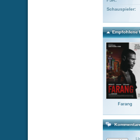
Farang
Space
Kommentare zu Dragon B
Um einen Kommen
Wenn Du noch ke
Alle Kommentare
(0)