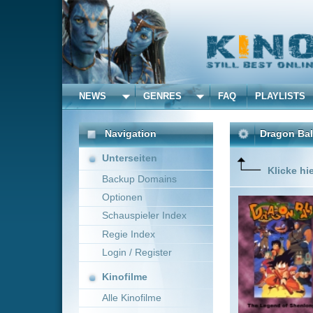
NEWS
GENRES
FAQ
PLAYLISTS
ALLE
Navigation
Dragon Ball - Die Lege
Unterseiten
Klicke hier um diese 
Backup Domains
Optionen
Hier fän
Zusammen
Schauspieler Index
Eine alt
Regie Index
herbeiru
die Böse
Login / Register
Mehr zeig
Kinofilme
Alle Kinofilme
Filme
Daisuke Nishio
~ 4
Alle Filme
Beliebte
Kinox.to speichert
keine
F