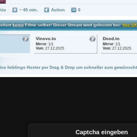
Vinovo.to
Dood.to
Mirror
: 1/1
Mirror
: 1/1
Vom
: 27.12.2025
Vom
: 27.12.2025
 Hoster per Drag & Drop um schneller zum gewünschten Stream zu kommen!