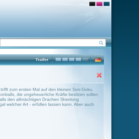
n kleinen Son-Goku.
räfte besitzen sollen.
hen Shenlong
sen kann. Aber auch
ter Übersicht umschalten