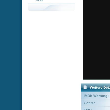
Weitere Details
IMDb Wertung:
Genre:
Action
T
FSK:
Freigegeben
Schauspieler:
Colleen C
Cherami L
Empfohlene Einträge für 