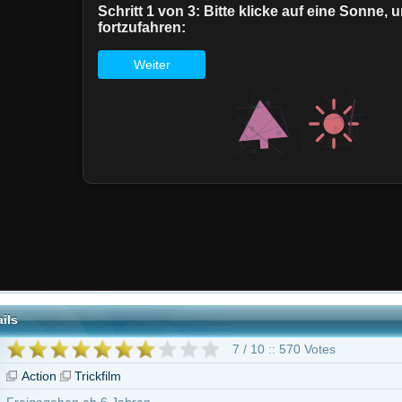
7 / 10 :: 570 Votes
rickfilm
 ab 6 Jahren
linkenbeard
Monica Rial
Brina Palencia
Christopher Sabat
Mike McFarla
eigh
Maggie Blue O'Hara
40 weitere
"Dragon Ball - Die Legende von Shenlong"