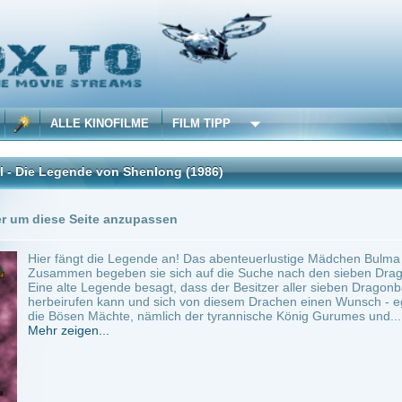
 KINOFILME
FILM TIPP
nde von Shenlong
(1986)
Trailer
Seite anzupassen
gt die Legende an! Das abenteuerlustige Mädchen Bulma trifft zum ersten Mal auf de
 begeben sie sich auf die Suche nach den sieben Dragonballs, die ungeheuerliche K
e Legende besagt, dass der Besitzer aller sieben Dragonballs den allmächtigen Drac
fen kann und sich von diesem Drachen einen Wunsch - egal welcher Art - erfüllen las
n Mächte, nämlich der tyrannische König Gurumes und...
en...
5 min.
Action
0
ilme selber! Dieser Stream wird gehostet bei:
Voe.SX
Anbie