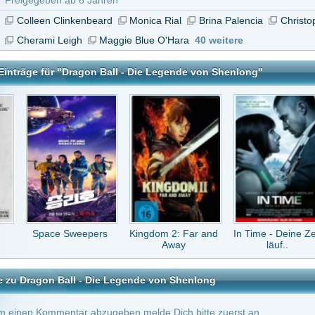
 Sweepers
Kingdom 2: Far and
In Time - Deine Zeit
The LEGO Batman
Away
läuf..
Movie
all - Die Legende von Shenlong
tar abzugeben melde Dich bitte zuerst an.
in Konto bei uns hast, kannst Du Dich hier
registrieren
.
Keine Kommentare vorhanden.