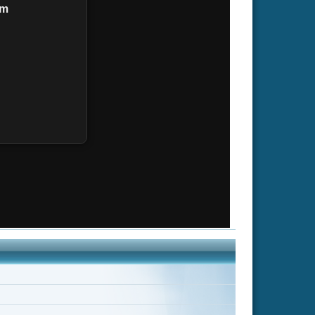
nd
Kate Oxley