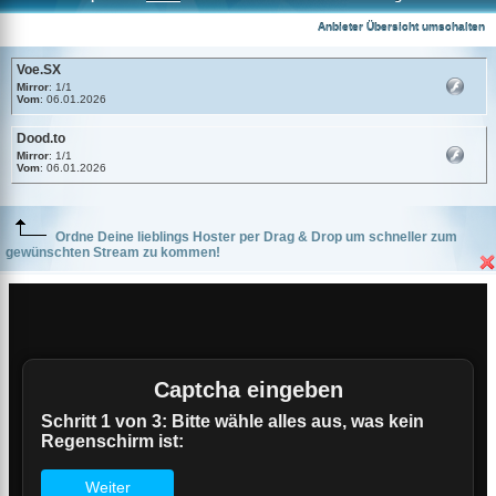
Voe.SX
Anbieter Übersicht umschalten
Voe.SX
Mirror
: 1/1
Vom
: 06.01.2026
Dood.to
Mirror
: 1/1
Vom
: 06.01.2026
Ordne Deine lieblings Hoster per Drag & Drop um schneller zum
gewünschten Stream zu kommen!