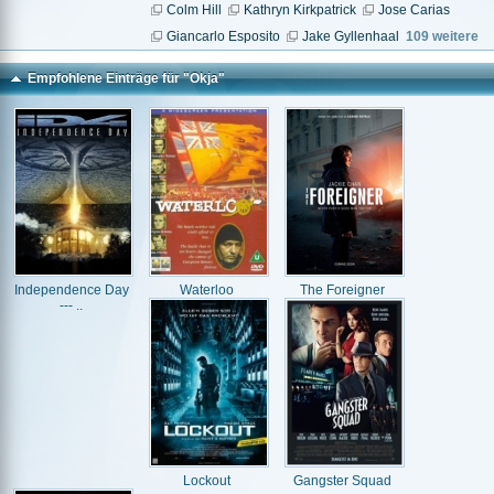
Colm Hill
Kathryn Kirkpatrick
Jose Carias
Giancarlo Esposito
Jake Gyllenhaal
109 weitere
Empfohlene Einträge für "Okja"
Independence Day
Waterloo
The Foreigner
--- ..
Lockout
Gangster Squad