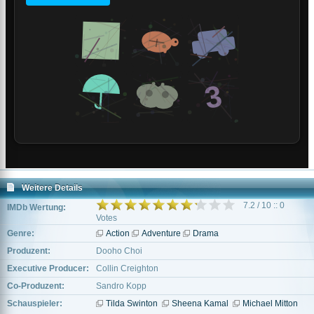
Weitere Details
7.2 / 10 :: 0
IMDb Wertung:
Votes
Genre:
Action
Adventure
Drama
Produzent:
Dooho Choi
Executive Producer:
Collin Creighton
Co-Produzent:
Sandro Kopp
Schauspieler:
Tilda Swinton
Sheena Kamal
Michael Mitton