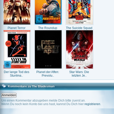
Planet Terror
The Roundup
The Suicide Squad
Der lange Tod des
Planet der Affen:
Star Wars: Die
Stuntma..
Prevolu..
letzten Je..
Kommentare zu The Bladesman
Um einen Kommentar abzugeben melde Dich bitte zuerst an.
Wenn Du noch kein Konto bei uns hast, kannst Du Dich hier
registrieren
.