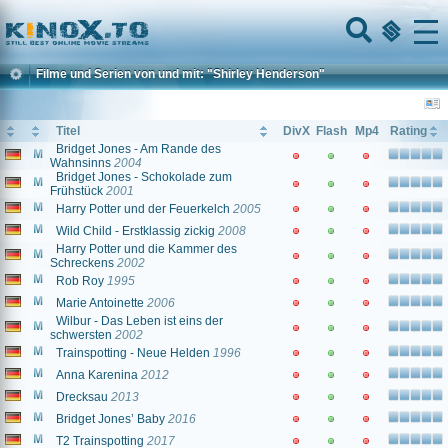
Home
Menu
Filme und Serien von und mit: "Shirley Henderson"
Titel
DivX
Flash
Mp4
Rating
Bridget Jones - Am Rande des
Wahnsinns
2004
Bridget Jones - Schokolade zum
Frühstück
2001
Harry Potter und der Feuerkelch
2005
Wild Child - Erstklassig zickig
2008
Harry Potter und die Kammer des
Schreckens
2002
Rob Roy
1995
Marie Antoinette
2006
Wilbur - Das Leben ist eins der
schwersten
2002
Trainspotting - Neue Helden
1996
Anna Karenina
2012
Drecksau
2013
Bridget Jones’ Baby
2016
T2 Trainspotting
2017