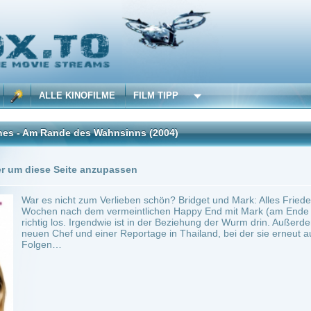
 KINOFILME
FILM TIPP
nde des Wahnsinns
(2004)
Trailer
3 Playlists
Seite anzupassen
icht zum Verlieben schön? Bridget und Mark: Alles Friede, Freude, Schokolade! Pus
ach dem vermeintlichen Happy End mit Mark (am Ende des ersten Teils) geht der Ärg
os. Irgendwie ist in der Beziehung der Wurm drin. Außerdem kämpft sie mit den Tücken
f und einer Reportage in Thailand, bei der sie erneut auf Daniel (Hugh Grant) trifft. 
, UK, Deutschland, France
~ 108 min.
Komödie
0
ilme selber! Dieser Stream wird gehostet bei:
Voe.SX
Anbie