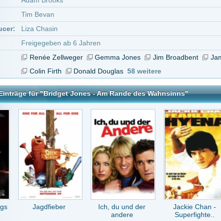
dfieber
Ich, du und der
Jackie Chan -
Jackass - Der Film
andere
Superfighte..
Jones - Am Rande des Wahnsinns
tar abzugeben melde Dich bitte zuerst an.
in Konto bei uns hast, kannst Du Dich hier
registrieren
.
Keine Kommentare vorhanden.