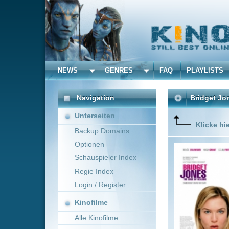
NEWS
GENRES
FAQ
PLAYLISTS
ALLE
Navigation
Bridget Jones - Am Ra
Unterseiten
Klicke hier um diese 
Backup Domains
Optionen
War es n
Wochen n
Schauspieler Index
richtig l
Regie Index
neuen Che
Folgen…
Login / Register
Kinofilme
Alle Kinofilme
Filme
Beeban Kidron
USA
Alle Filme
Beliebte
Kinox.to speichert
keine
F