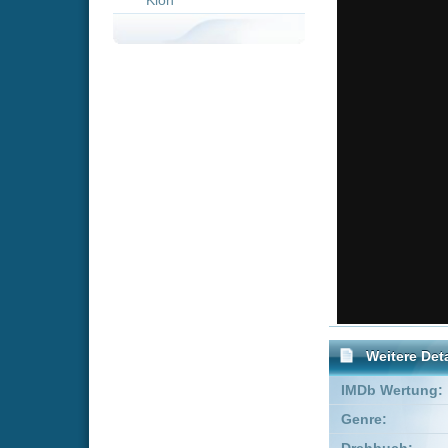
Weitere Details
IMDb Wertung:
Genre:
Kom
Drehbuch:
Adam B
Produzent:
Tim Be
Executive Producer:
Liza C
FSK:
Freige
Schauspieler:
René
Colin
Empfohlene Einträge für 