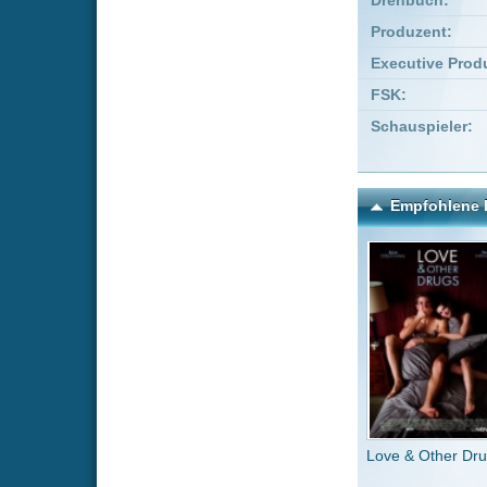
Love & Other Drugs
Jag
Kommentare zu Bridget 
Um einen Kommen
Wenn Du noch ke
Alle Kommentare
(0)