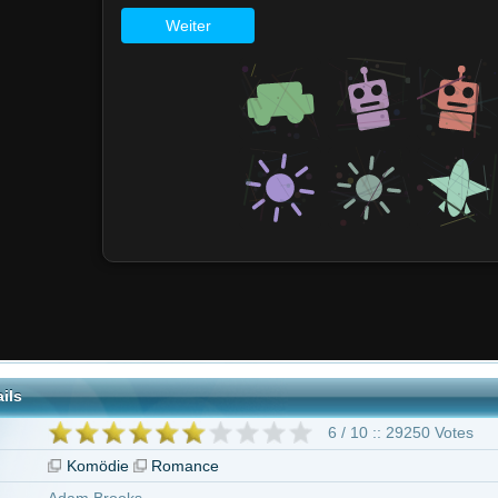
6 / 10 :: 29250 Votes
ödie
Romance
rooks
van
hasin
geben ab 6 Jahren
e Zellweger
Gemma Jones
Jim Broadbent
James Faulkner
Celia Imrie
 Firth
Donald Douglas
58 weitere
"Bridget Jones - Am Rande des Wahnsinns"