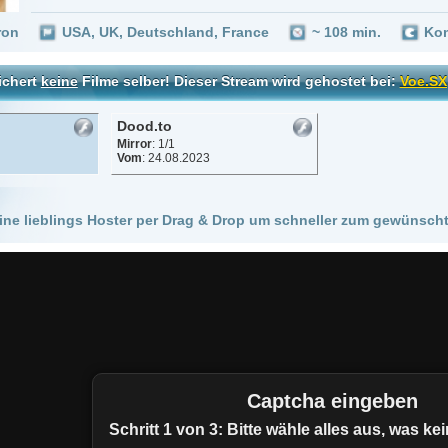
Dood.to
Mirror
: 1/1
Vom
: 24.08.2023
 Hoster per Drag & Drop um schneller zum gewünschten Stream zu kommen!