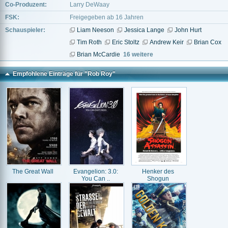
Co-Produzent:
Larry DeWaay
FSK:
Freigegeben ab 16 Jahren
Schauspieler:
Liam Neeson
Jessica Lange
John Hurt
Tim Roth
Eric Stoltz
Andrew Keir
Brian Cox
Brian McCardie
16 weitere
Empfohlene Einträge für "Rob Roy"
The Great Wall
Evangelion: 3.0:
Henker des
You Can ..
Shogun