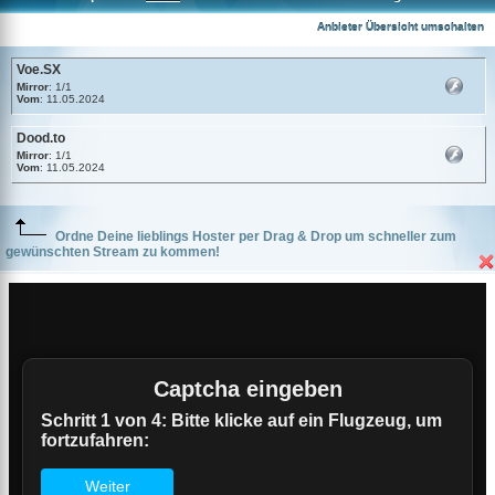
Voe.SX
Anbieter Übersicht umschalten
Voe.SX
Mirror
: 1/1
Vom
: 11.05.2024
Dood.to
Mirror
: 1/1
Vom
: 11.05.2024
Ordne Deine lieblings Hoster per Drag & Drop um schneller zum
gewünschten Stream zu kommen!