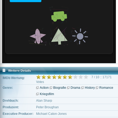
Weitere Details
7 / 10 :: 17171
IMDb Wertung:
Votes
Genre:
Action
Biografie
Drama
History
Romance
Kriegsfilm
Drehbuch:
Alan Sharp
Produzent:
Peter Broughan
Executive Producer:
Michael Caton-Jones