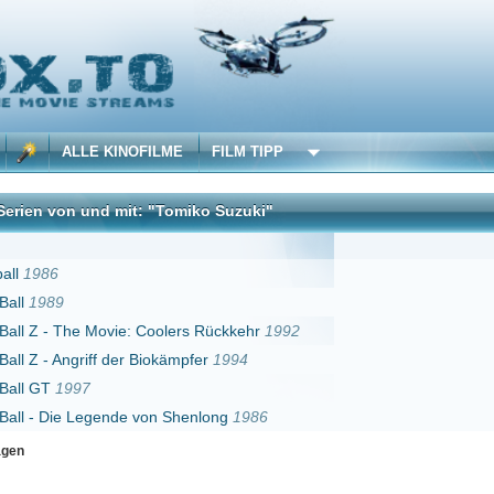
 KINOFILME
FILM TIPP
d mit: "Tomiko Suzuki"
DivX
ovie: Coolers Rückkehr
1992
f der Biokämpfer
1994
gende von Shenlong
1986
Erster
Zurück