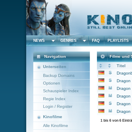
NEWS
GENRES
FAQ
PLAYLISTS
ALLE
Navigation
Filme und Serien von un
Titel
Unterseiten
Dragonball
1986
Backup Domains
Dragon Ball
1989
Optionen
Dragon Ball Z - The M
Schauspieler Index
Dragon Ball Z - Angrif
Regie Index
Dragon Ball GT
1997
Login / Register
Dragon Ball - Die Le
Kinofilme
1 bis 6 von 6 Einträgen
Alle Kinofilme
Filme
Alle Filme
Beliebte