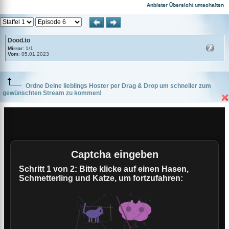
Dood.to
Anbieter Übersicht umschalten
Dood.to
Mirror
: 1/1
Vom
: 05.01.2023
Ordne Deine lieblings Hoster per Drag & Drop um schneller zum
gewünschten Stream zu kommen!