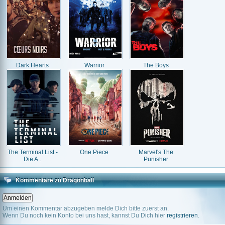
Dark Hearts
Warrior
The Boys
The Terminal List -
One Piece
Marvel's The
Die A..
Punisher
Kommentare zu Dragonball
Um einen Kommentar abzugeben melde Dich bitte zuerst an.
Wenn Du noch kein Konto bei uns hast, kannst Du Dich hier
registrieren
.