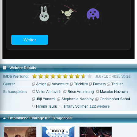
Weitere Details
IMDb Wertung:
8.6 / 10 :: 4035 Votes
Genre:
Action
Adventure
Trickfilm
Fantasy
Thriller
Schauspieler:
Victor Atelevich
Brice Armstrong
Masako Nozawa
Jôji Yanami
Stephanie Nadolny
Christopher Sabat
Hiromi Tsuru
Tiffany Vollmer
122 weitere
Empfohlene Einträge für "Dragonball"