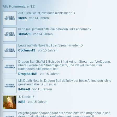
Alle Kommentare
(12)
Auf Filenuke ist jetzt auch nichts mehr :-(
steko
vor 14 Jahren
kann mal jemand bitte die defekten links entfernen?
sirhot76
vor 14 Jahren
Leute auf FileNuke läuft der Stream wieder :D
Coolman13
vor 15 Jahren
Dragon Ball Staffel 1 Episode 8 hat keinen Stream zur Verfügung,
überall wurde der Stream gelöscht, und ich will keinen Film
runterladen bitte behebt das
DragiBalliDE
vor 15 Jahren
Mit Death Note ist Dragon Ball definitiv der beste Anime den ich je
gesehen habe :D Ein muss!!
II-Kira-II
vor 15 Jahren
:D Danke!!!
Isi88
vor 15 Jahren
es geht gaaaaaaaaaaaaaar nix davon bitte von dragonball Z und
dragonball alle folgen raufladen dankeeeeeeeeee!!!!!