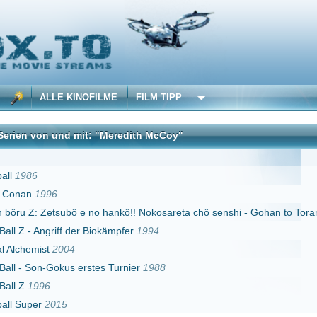
 KINOFILME
FILM TIPP
nd mit: "Meredith McCoy"
DivX
ubô e no hankô!! Nokosareta chô senshi - Gohan to Torankusu
1993
f der Biokämpfer
1994
004
us erstes Turnier
1988
5
Erster
Zurück