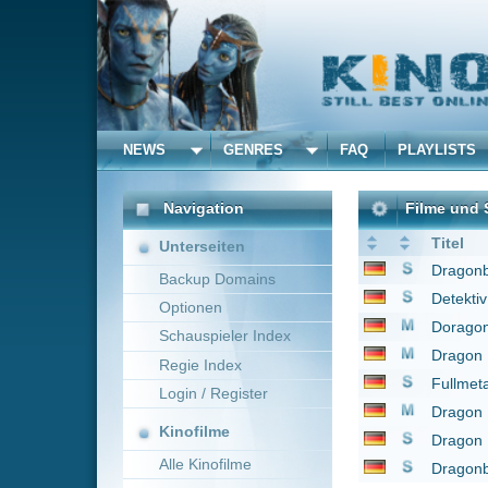
NEWS
GENRES
FAQ
PLAYLISTS
ALLE
Navigation
Filme und Serien von u
Titel
Unterseiten
Dragonball
1986
Backup Domains
Detektiv Conan
1996
Optionen
Doragon bôru Z: Zets
Schauspieler Index
Dragon Ball Z - Angrif
Regie Index
Fullmetal Alchemist
2
Login / Register
Dragon Ball - Son-Gok
Kinofilme
Dragon Ball Z
1996
Alle Kinofilme
Dragonball Super
201
Filme
1 bis 8 von 8 Einträgen
Alle Filme
Beliebte