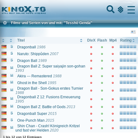
Home
Menu
Filme und Serien von und mit: "Tesshô Genda"
Titel
DivX
Flash
Mp4
Rating
Dragonball
1986
Naruto: Shippûden
2007
Dragon Ball
1989
Dragon Ball Z: Super saiyajin son-gohan
1993
Akira --- Remastered
1988
Ghost in the Shell
1995
Dragon Ball - Son-Gokus erstes Turnier
1988
Dragonball Z 12: Fusions Erneuerung
1995
Dragon Ball Z: Battle of Gods
2013
Dragonball Super
2015
One-Punch Man
2015
Shin Chan - Crash! Königreich Kritzel
und fast vier Helden
2020
1 bis 12 von 12 Einträgen