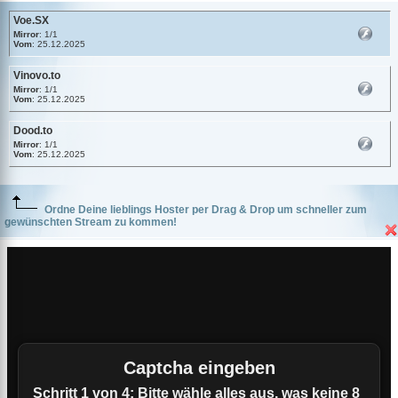
Voe.SX
Mirror
: 1/1
Vom
: 25.12.2025
Vinovo.to
Mirror
: 1/1
Vom
: 25.12.2025
Dood.to
Mirror
: 1/1
Vom
: 25.12.2025
Ordne Deine lieblings Hoster per Drag & Drop um schneller zum
gewünschten Stream zu kommen!