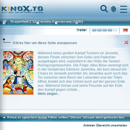
Home
Menu
Dragonball Z 12: Fusions Erneuerung
(1995)
Shigeyasu Yamauchi
~ 51 min.
Adventure
0
Trailer
Klicke hier um diese Seite anzupassen
Während eines großen Kampf-Turniers im Jenseits,
dessen Finale zwischen Son-Goku und Paikohan
ausgetragen wird, explodiert in der Hölle die Seelen-
Reinigungsmaschine. Die Folge: Alles Böse vereinigt sich
in der Gestalt des Dämons Janemba, der kurz darauf ein
Chaos im Jenseits anrichtet. Als Jenamba auch noch das
Tor zwischen dem Reich der Lebenden und der Toten
öffnet, breitet sich das Unheil auch auf der ganzen Erde
aus. Während Gohan und seine Freunde auf der Erde
den Kampf gegen Untote...
Mehr zeigen...
Kinox.to speichert
keine
Filme selber! Dieser Stream wird gehostet bei:
Voe.SX
Anbieter Übersicht umschalten