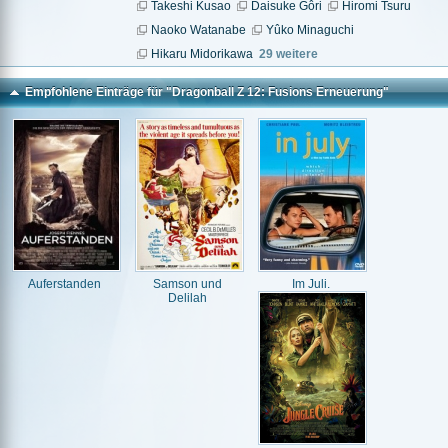
Takeshi Kusao
Daisuke Gôri
Hiromi Tsuru
Naoko Watanabe
Yûko Minaguchi
Hikaru Midorikawa
29 weitere
Empfohlene Einträge für "Dragonball Z 12: Fusions Erneuerung"
Auferstanden
Samson und
Im Juli.
Delilah