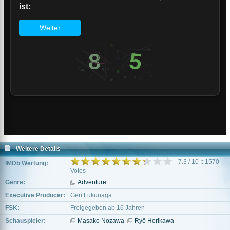
Weitere Details
7.3 / 10 :: 1570
IMDb Wertung:
Votes
Genre:
Adventure
Executive Producer:
Gen Fukunaga
FSK:
Freigegeben ab 16 Jahren
Schauspieler:
Masako Nozawa
Ryô Horikawa