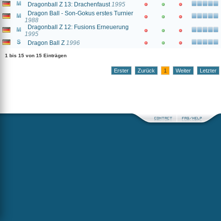
Dragonball Z 13: Drachenfaust
1995
Dragon Ball - Son-Gokus erstes Turnier
1988
Dragonball Z 12: Fusions Erneuerung
1995
Dragon Ball Z
1996
1 bis 15 von 15 Einträgen
Erster
Zurück
1
Weiter
Letzter