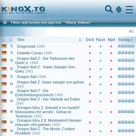
Home
Menu
Filme und Serien von und mit: "Tiffany Vollmer"
Titel
DivX
Flash
Mp4
Rating
Dragonball
1986
Detektiv Conan
1996
Dragon Ball Z - Die Todeszone des
Garlic jr.
1989
Dragon Ball Z - Super Saiyajin Son-
Goku
1991
Dragon Ball
1989
Dragon Ball Z: Super saiyajin son-gohan
1993
Dragon Ball Z - Die
Entscheidungsschlacht
1990
Dragon Ball Z - Der Stärkste auf Erden
1990
Doragon bôru Z: Zetsubô e no hankô!!
Nokosareta chô senshi - Gohan to
Torankusu
1993
Doragon bôru Z 8: Moetsukiro!! Nessen
retsusen-chô gekisen
1993
Dragon Ball Z - The Movie: Coolers
Rückkehr
1992