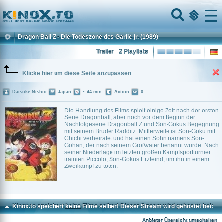
Home
Menu
Dragon Ball Z - Die Todeszone des Garlic jr.
(1989)
Trailer
2 Playlists
Klicke hier um diese Seite anzupassen
Daisuke Nishio
Japan
~ 44 min.
Action
0
Die Handlung des Films spielt einige Zeit nach der ersten
Serie Dragonball, aber noch vor dem Beginn der
Nachfolgeserie Dragonball Z und Son-Gokus Begegnung
mit seinem Bruder Radditz. Mittlerweile ist Son-Goku mit
Chichi verheiratet und hat einen Sohn namens Son-
Gohan, der nach seinem Großvater benannt wurde. Nach
seiner Niederlage im letzten großen Kampfsportturnier
trainiert Piccolo, Son-Gokus Erzfeind, um ihn in einem
Zweikampf zu töten.
Kinox.to speichert
keine
Filme selber! Dieser Stream wird gehostet bei:
Vinovo.to
Anbieter Übersicht umschalten