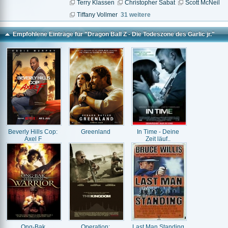
Terry Klassen
Christopher Sabat
Scott McNeil
Tiffany Vollmer
31 weitere
Empfohlene Einträge für "Dragon Ball Z - Die Todeszone des Garlic jr."
Beverly Hills Cop:
Greenland
In Time - Deine
Axel F
Zeit läuf..
Ong-Bak
Operation:
Last Man Standing