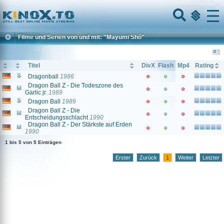
Home
Menu
Filme und Serien von und mit: "Mayumi Shô"
Titel
DivX
Flash
Mp4
Rating
Dragonball
1986
Dragon Ball Z - Die Todeszone des
Garlic jr.
1989
Dragon Ball
1989
Dragon Ball Z - Die
Entscheidungsschlacht
1990
Dragon Ball Z - Der Stärkste auf Erden
1990
1 bis 5 von 5 Einträgen
Erster
Zurück
1
Weiter
Letzter