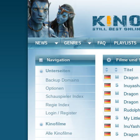
NEWS
GENRES
FAQ
PLAYLISTS
ALLE
Navigation
Filme und Serien von un
Titel
Unterseiten
Dragon Ball Z - Die To
Backup Domains
Inuyasha
2004
Optionen
Dragon Ball Z - Die E
Schauspieler Index
Dragon Ball Z - Der S
Regie Index
Rudolph mit der roten
Login / Register
My Little Pony: Freund
Kinofilme
InuYasha the Movie: 
Alle Kinofilme
Dragon Ball Z
1996
Sonic der irre Igel
199
Filme
1 bis 9 von 9 Einträgen
Alle Filme
Beliebte