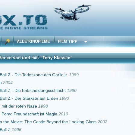
 KINOFILME
FILM TIPP
d mit: "Terry Klassen"
DivX
deszone des Garlic jr.
1989
ntscheidungsschlacht
1990
tärkste auf Erden
1990
 Nase
1998
schaft ist Magie
2010
The Castle Beyond the Looking Glass
2002
6
Erster
Zurück