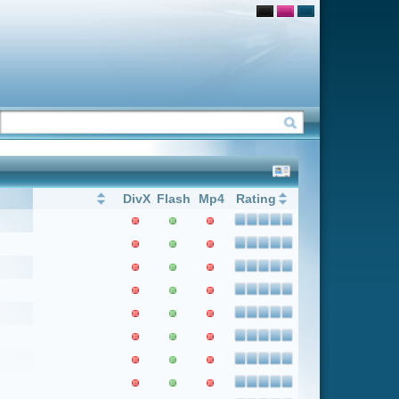
Flash
Mp4
Rating
1
Weiter
Letzter