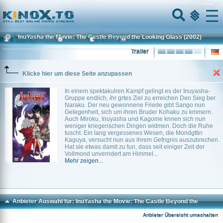
Home
Menu
InuYasha the Movie: The Castle Beyond the Looking Glass
(2002)
Toshiya Shinohara
~ 99 min.
Trickfilm
0
Trailer
Klicke hier um diese Seite anzupassen
In einem spektakulren Kampf gelingt es der Inuyasha-
Gruppe endlich, ihr grtes Ziel zu erreichen Den Sieg ber
Naraku. Der neu gewonnene Friede gibt Sango nun
Gelegenheit, sich um ihren Bruder Kohaku zu kmmern.
Auch Miroku, Inuyasha und Kagome knnen sich nun
weniger kriegerischen Dingen widmen. Doch die Ruhe
tuscht. Ein lang vergessenes Wesen, die Mondgttin
Kaguya, versucht nun aus ihrem Gefngnis auszubrechen.
Hat sie etwas damit zu tun, dass seit einiger Zeit der
Vollmond unverndert am Himmel...
Mehr zeigen...
Anbieter Auswahl für: InuYasha the Movie: The Castle Beyond the
Looking Glass
Anbieter Übersicht umschalten