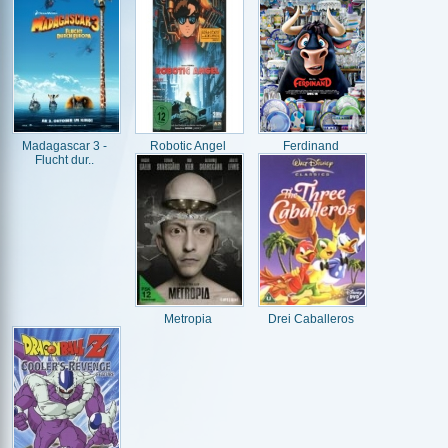
Madagascar 3 -
Robotic Angel
Ferdinand
Flucht dur..
Metropia
Drei Caballeros