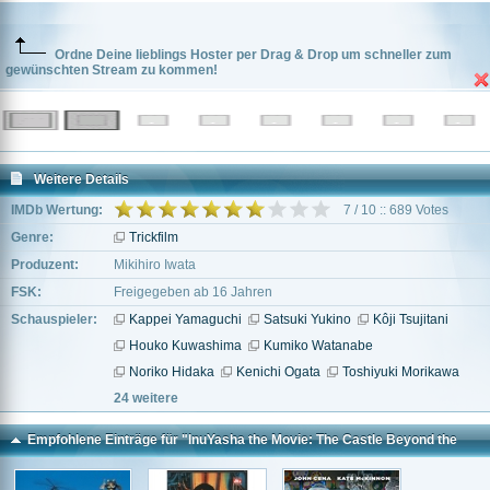
Ordne Deine lieblings Hoster per Drag & Drop um schneller zum
gewünschten Stream zu kommen!
Weitere Details
IMDb Wertung:
7 / 10 :: 689 Votes
Genre:
Trickfilm
Produzent:
Mikihiro Iwata
FSK:
Freigegeben ab 16 Jahren
Schauspieler:
Kappei Yamaguchi
Satsuki Yukino
Kôji Tsujitani
Houko Kuwashima
Kumiko Watanabe
Noriko Hidaka
Kenichi Ogata
Toshiyuki Morikawa
24 weitere
Empfohlene Einträge für "InuYasha the Movie: The Castle Beyond the
Looking Glass"