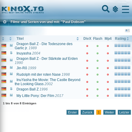
Home
Menu
Filme und Serien von und mit: "Paul Dobson"
Titel
DivX
Flash
Mp4
Rating
Dragon Ball Z - Die Todeszone des
Garlic jr.
1989
Inuyasha
2004
Dragon Ball Z - Der Stärkste auf Erden
1990
Jin-Rô
1999
Rudolph mit der roten Nase
1998
InuYasha the Movie: The Castle Beyond
the Looking Glass
2002
Dragon Ball Z
1996
My Little Pony: Der Film
2017
1 bis 8 von 8 Einträgen
Erster
Zurück
1
Weiter
Letzter