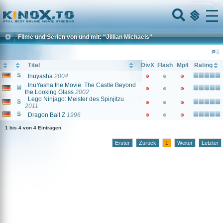
Home
Menu
Filme und Serien von und mit: "Jillian Michaels"
Titel
DivX
Flash
Mp4
Rating
Inuyasha
2004
InuYasha the Movie: The Castle Beyond
the Looking Glass
2002
Lego Ninjago: Meister des Spinjitzu
2011
Dragon Ball Z
1996
1 bis 4 von 4 Einträgen
Erster
Zurück
1
Weiter
Letzter