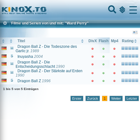
Home
Menu
Filme und Serien von und mit: "Ward Perry"
Titel
DivX
Flash
Mp4
Rating
Dragon Ball Z - Die Todeszone des
Garlic jr.
1989
Inuyasha
2004
Dragon Ball Z - Die
Entscheidungsschlacht
1990
Dragon Ball Z - Der Stärkste auf Erden
1990
Dragon Ball Z
1996
1 bis 5 von 5 Einträgen
Erster
Zurück
1
Weiter
Letzter