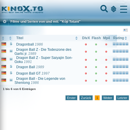
Home
Menu
Filme und Serien von und mit: "Kôji Totani"
Titel
DivX
Flash
Mp4
Rating
Dragonball
1986
Dragon Ball Z - Die Todeszone des
Garlic jr.
1989
Dragon Ball Z - Super Saiyajin Son-
Goku
1991
Dragon Ball
1989
Dragon Ball GT
1997
Dragon Ball - Die Legende von
Shenlong
1986
1 bis 6 von 6 Einträgen
Erster
Zurück
1
Weiter
Letzter